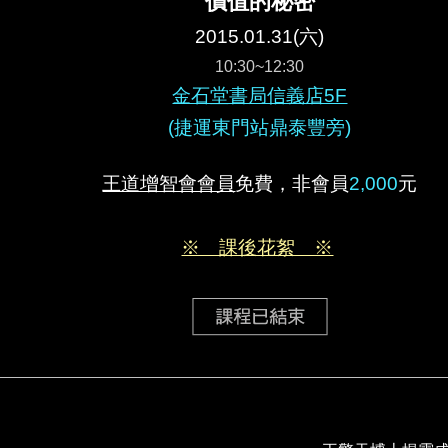
價值的秘密
2015.01.31(六)
10:30~12:30
金石堂書局信義店5F
(捷運東門站鼎泰豐旁)
王道增智會會員
免費，非會員
2,000
元
※ 課後花絮 ※