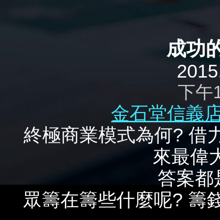
成功的
2015
下午
金石堂信義
終極商業模式為何? 借
來最偉
答案都
眾籌在籌些什麼呢? 籌