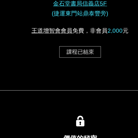
金石堂書局信義店5F
(捷運東門站鼎泰豐旁)
王道增智會會員
免費，非會員
2,000
元