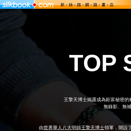
TOP
王擎天博士揭露成為鉅富秘密的
無錄影、無
由
世界華人八大明師王擎天博士
領軍，開設了