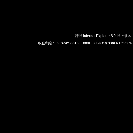
請以 Internet Explorer 6.
客服專線：02-8245-8318
E-mail :
service@book4u.com.tw