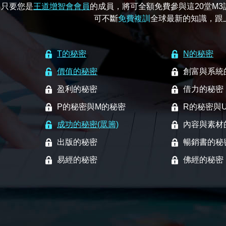
只要您是
王道增智會會員
的成員，將可全額免費參與這20堂M
可不斷
免費複訓
全球最新的知識，跟
T的秘密
N的秘密
價值的秘密
創富與系統
盈利的秘密
借力的秘密
P的秘密與M的秘密
R的秘密與
成功的秘密(眾籌)
內容與素材
出版的秘密
暢銷書的秘
易經的秘密
佛經的秘密