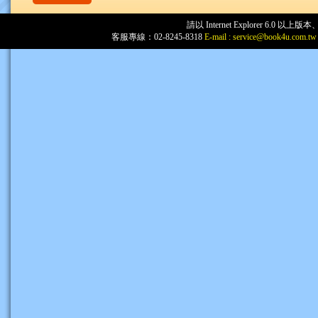
請以 Internet Explorer 6.
客服專線：02-8245-8318
E-mail :
service@book4u.com.tw