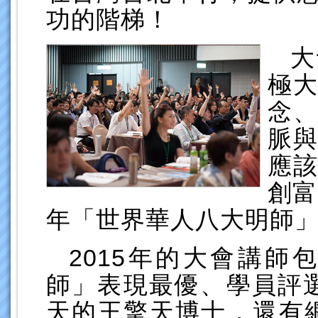
功的階梯！
大
極
念
脈
應
創富
年「世界華人八大明師
2015年的大會講師
師」表現最優、學員評選
天的王擎天博士，還有網路