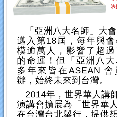
「亞洲八大名師」大會
邁入第18屆，每年與
模逾萬人，影響了超過
的命運！但「亞洲八大
多年來皆在ASEAN 
辦，始終未來到台灣。
2014年，世界華人
演講會擴展為「世界華
在台灣台北舉行，提供