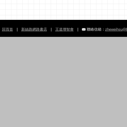
回頁首
|
新絲路網路書店
|
王道增智會
|
聯絡信箱：
zheweihsu@b