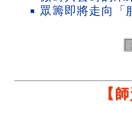
眾籌即將走向「
【師