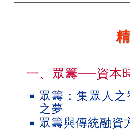
一、眾籌──資本
眾籌：集眾人之
之夢
眾籌與傳統融資