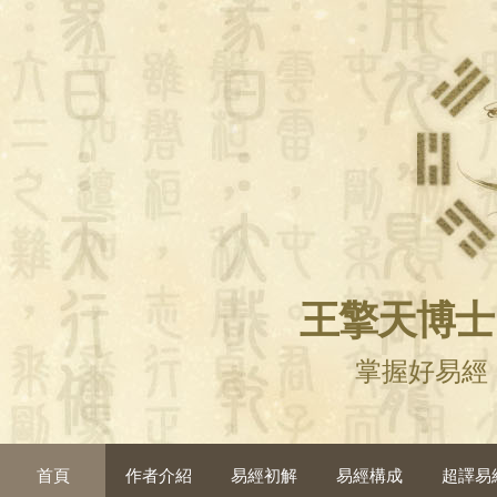
王擎天博士
掌握好易經
首頁
作者介紹
易經初解
易經構成
超譯易