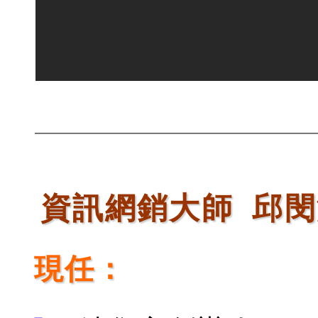
資訊網銷大師 邱閔渝
現任：