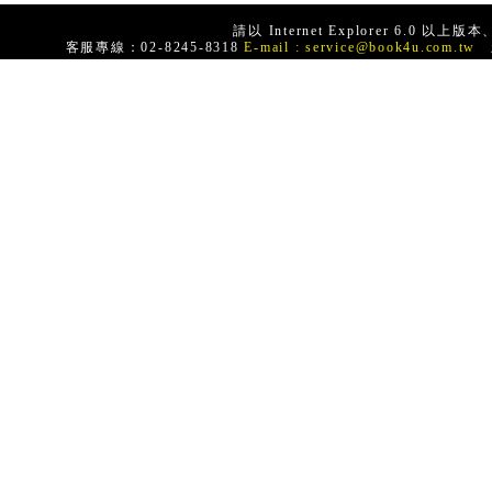
請以 Internet Explorer 6.0
客服專線：02-8245-8318
E-mail :
service@book4u.com.tw
新