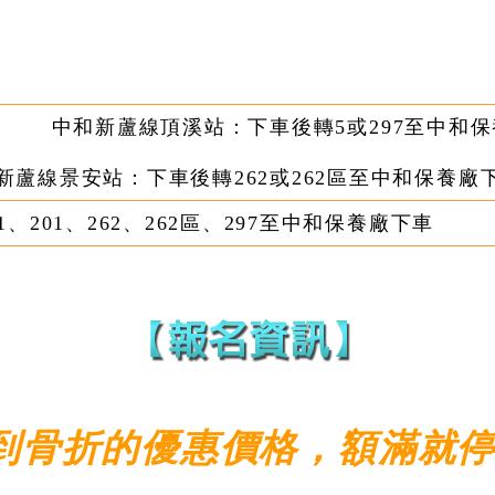
中和新蘆線頂溪站：下車後轉5或297至中和
新蘆線景安站：下車後轉262或262區至中和保養廠
51、201、262、262區、297至中和保養廠下車
到骨折的優惠價格，額滿就停