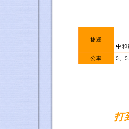
捷運
中和
公車
5、
打