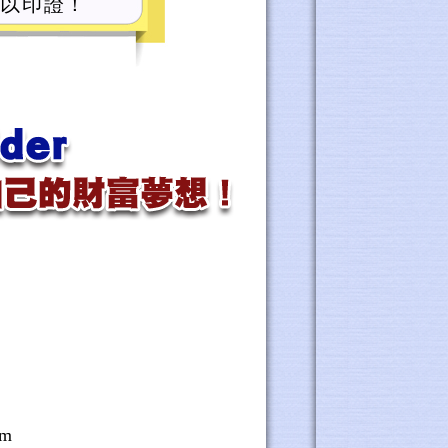
可以印證！
0
m