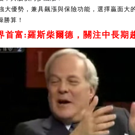
強大優勢，兼具飆漲與保險功能，選擇贏面大
操勝算！
界首富:羅斯柴爾德，關注中長期