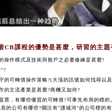
階CB課程的優勢是甚麼，研習的主題
的操作模式及技術與散戶之必要修練是甚麼?
"?
守的可轉債操作策略?(大漲的訊號如何找尋以及
市的主流產業是甚麼?商機又如何?
股票，有哪些優質的可轉債?可事先布局的標的
長的公司有哪些?關注有"護城河"的公司標的有