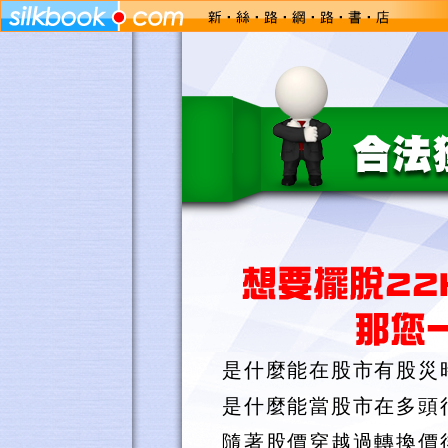
是什麼能在股市有股災
是什麼能當股市在多頭
隨著股價穿越過轉換價