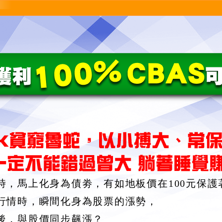
時，馬上化身為債劵，有如地板價在100元保護
行情時，瞬間化身為股票的漲勢，
後，與股價同步飆漲？