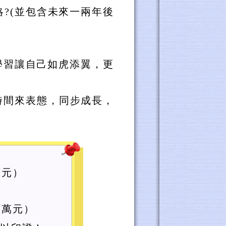
?(並包含未來一兩年後
學習讓自己如虎添翼，更
時間來表態，同步成長，
萬元）
三萬元）