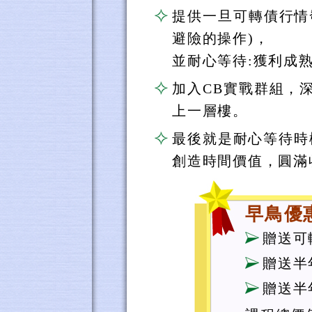
提供一旦可轉債行情
避險的操作)，
並耐心等待:獲利成
加入CB實戰群組，
上一層樓。
最後就是耐心等待時
創造時間價值，圓滿
早鳥優
贈送可
贈送半
贈送半