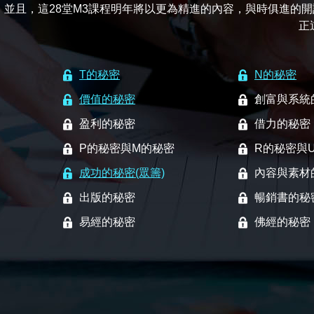
並且，這28堂M3課程明年將以更為精進的內容，與時俱進的
正
T的秘密
N的秘密
價值的秘密
創富與系統
盈利的秘密
借力的秘密
P的秘密與M的秘密
R的秘密與
成功的秘密(眾籌)
內容與素材
出版的秘密
暢銷書的秘
易經的秘密
佛經的秘密