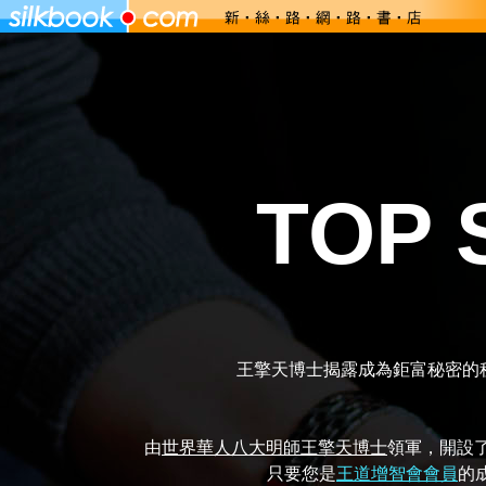
TOP
王擎天博士揭露成為鉅富秘密的
由
世界華人八大明師王擎天博士
領軍，開設了
只要您是
王道增智會會員
的