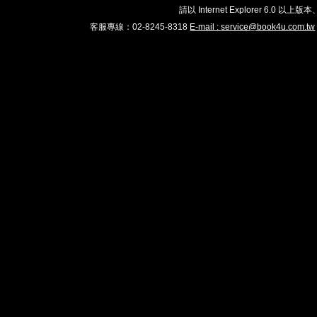
請以 Internet Explorer 6.
客服專線：02-8245-8318
E-mail :
service@book4u.com.tw