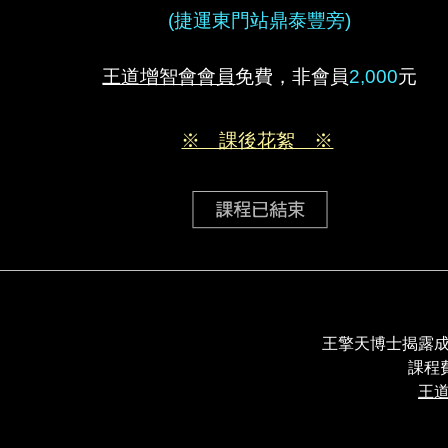
(捷運東門站鼎泰豐旁)
王道增智會會員
免費，非會員
2,000
元
※ 課後花絮 ※
王擎天博士揭露
課程
王