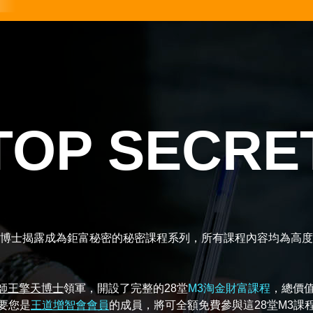
TOP SECR
博士揭露成為鉅富秘密的秘密課程系列，所有課程內容均為高度
師王擎天博士
領軍，開設了完整的28堂
M3淘金財富課程
，總價
要您是
王道增智會會員
的成員，將可全額免費參與這28堂M3課