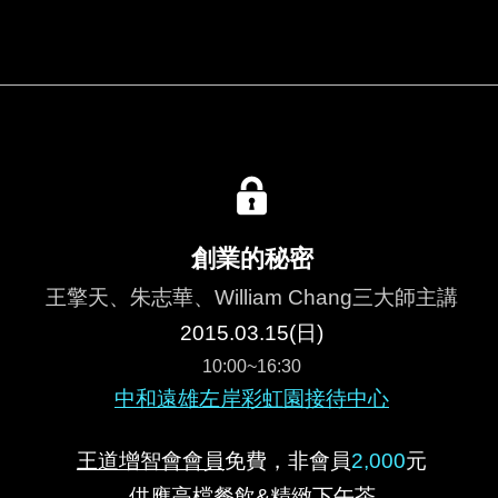
創業的秘密
王擎天、朱志華、William Chang三大師主講
2015.03.15(日)
10:00~16:30
中和遠雄左岸彩虹園接待中心
王道增智會會員
免費，非會員
2,000
元
供應高檔餐飲&精緻下午茶