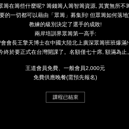
眾籌在籌些什麼呢? 籌錢籌人籌智籌資源, 其實無所不籌
要的一切都可以藉由「眾籌」募集到! 但眾籌如何落地
教練的級別決定了選手的成敗!
兩岸培訓界眾籌第一高手:
會會長王擎天博士在中國大陸北上廣深眾籌班班爆滿!
今終於要正式在台灣開課了。名額僅七十席, 額滿為止
王道會員免費、一般會員2,000元
免費供應晚餐(需預先報名)