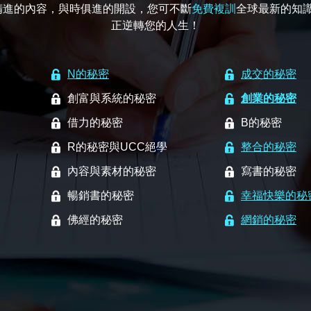
為精進的內容，與時俱進的開設，您可不斷
免費複訓
全球最新的知
正逆轉您的人生！
N的秘密
成交的秘密
創富與系統的秘密
創業的秘密
借力的秘密
B的秘密
R的秘密與UCC絕學
整合的秘密
內容與素材的秘密
寫書的秘密
暢銷書的秘密
幸福快樂的秘
佛經的秘密
網銷的秘密