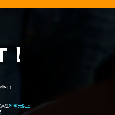
ET！
機密！
值高達
60萬元以上
！
程！