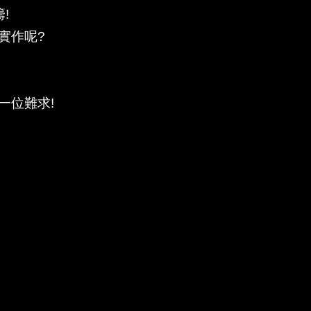
!
實作呢?
一位難求!
。