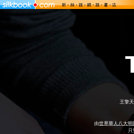
王擎天
由
世界華人八大明
只