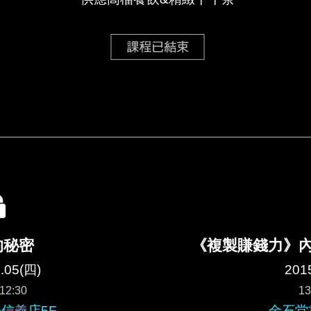
的秘密
《複製賺錢力》
.05(四)
201
12:30
13
信義店5F
金石堂