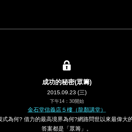
成功的秘密(眾籌)
2015.09.23 (三)
下午14：30開始
金石堂信義店５樓（龍顏講堂）
模式為何? 借力的最高境界為何?網路問世以來最偉大
答案都是「眾籌」。