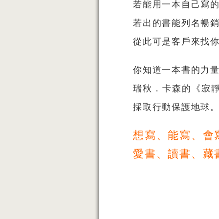
若能用一本自己寫的
若出的書能列名暢銷
從此可是客戶來找
你知道一本書的力
瑞秋．卡森的《寂靜
採取行動保護地球
想寫、能寫、會
愛書、讀書、藏