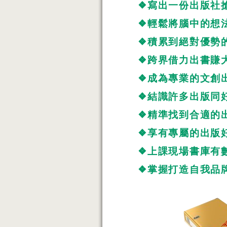
❖寫出一份出版社
❖輕鬆將腦中的想
❖積累到絕對優勢
❖跨界借力出書賺
❖成為專業的文創
❖結識許多出版同
❖精準找到合適的
❖享有專屬的出版
❖上課現場書庫有
❖掌握打造自我品