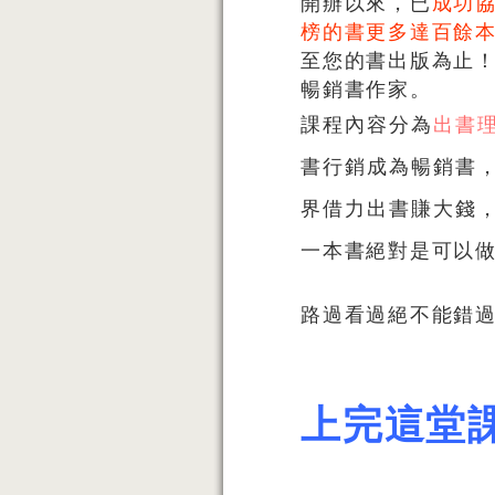
開辦以來，已
成功
榜的書更多達百餘
至您的書出版為止
暢銷書作家。
課程內容分為
出書
書行銷成為暢銷書
界借力出書賺大錢
一本書絕對是可以
路過看過絕不能錯
上完這堂