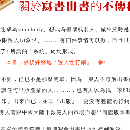
想成為somebody、想成為權威或名人、做生意時
象限跨入BI象限、………有四件事情可以做，而且
了! 所謂的「系統」於焉形成。
一本書，然後好好地「置入性行銷」一番!
難不難，但也不是那麼簡單。因為一般人不瞭解出書
認識任何出版產業的人………，也有人以為找一家印
印」出來而已，並非「出版」，更沒有整體的行銷
也有人著眼中國大陸十數億人的市場而想出簡體版圖書
在采舍國際集團王道增智會出書出版班得到解決!