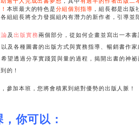
協助逾千人完成出書夢想
，其中
有過半的作者出版二
本！
本班最大的特色是
分組個別指導
，組長都是出版
！各組組長將全力發掘組內有潛力的新作者，引導並
理論
及
出版實務
兩個部分，從如何企畫並寫出一本書
，以及各種圖書的出版方式與實務指導、暢銷書作家
，希望透過分享實踐質與量的過程，揭開出書的神祕
做到的！
過，參加本班，您將會積累到絕對優勢的出版人脈！
課，你可以：