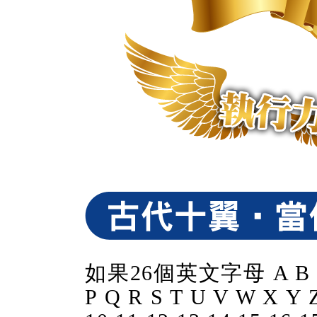
如果26個英文字母 A B C D
P Q R S T U V W X Y