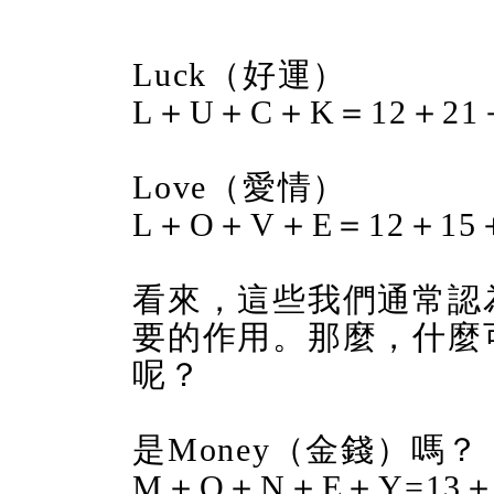
Luck（好運）
L＋U＋C＋K＝12＋21＋
Love（愛情）
L＋O＋V＋E＝12＋15＋
看來，這些我們通常認
要的作用。那麼，什麼可
呢？
是Money（金錢）嗎？
M＋O＋N＋E＋Y=13＋1