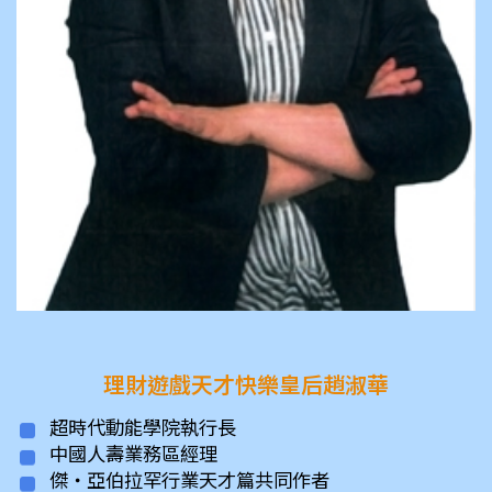
理財遊戲天才快樂皇后趙淑華
超時代動能學院執行長
中國人壽業務區經理
傑‧亞伯拉罕行業天才篇共同作者