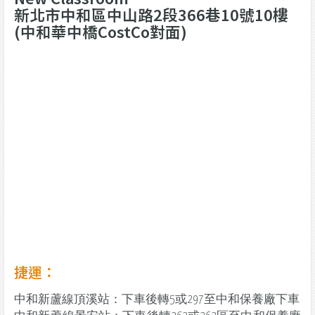
新北市中和區中山路2段366巷10號10樓
(中和華中橋CostCo對面)
捷運：
中和新蘆線頂溪站：下車後轉5或297至中和保養廠下車