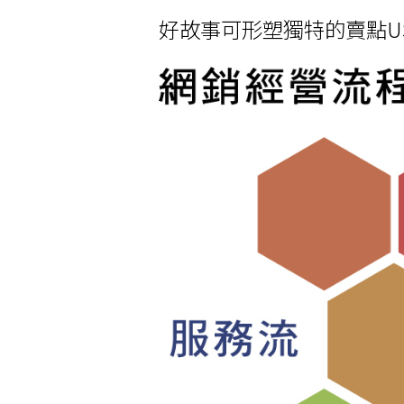
好故事可形塑獨特的賣點U