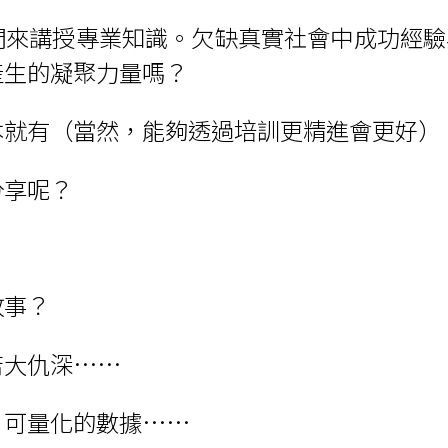
們來講授專業知識。欠缺真實社會中成功經驗
產生的凝聚力量嗎？
本就有（當然，能夠透過培訓更精進會更好）
分享呢？
故事？
苦大仇深……
、可量化的數據……