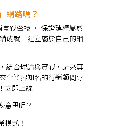
」網路嗎？
實戰密技 ‧ 保證建構屬於
銷成就！建立屬於自己的網
授，結合理論與實戰，請來真
來企業界知名的行銷顧問專
！立即上線！
麼意思呢？
業模式！