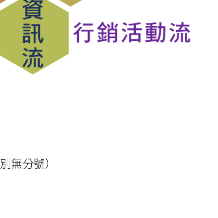
，別無分號）
品