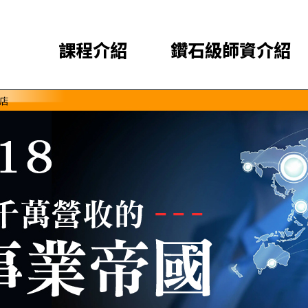
課程介紹
鑽石級師資介紹