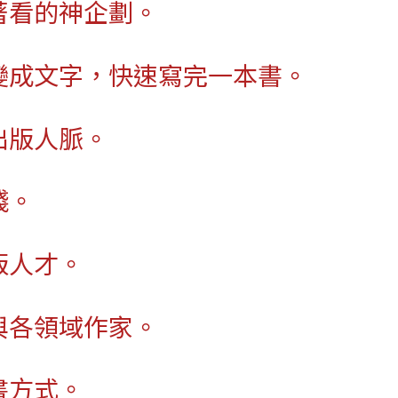
著看的神企劃。
變成文字，快速寫完一本書。
出版人脈。
錢。
版人才。
與各領域作家。
書方式。