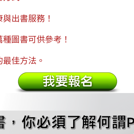
康與出書服務！
萬種圖書可供參考！
的最佳方法。