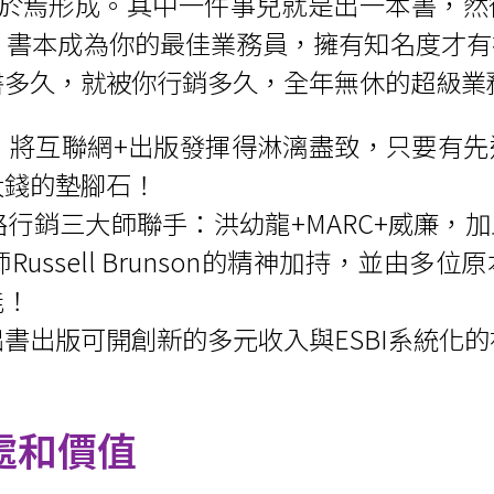
」於焉形成。其中一件事兒就是出一本書，
，書本成為你的最佳業務員，擁有知名度才有
多久，就被你行銷多久，全年無休的超級業務
，將互聯網+出版發揮得淋漓盡致，只要有先
大錢的墊腳石！
行銷三大師聯手：洪幼龍+MARC+威廉，
ussell Brunson的精神加持，並由多
能！
書出版可開創新的多元收入與ESBI系統化
處和價值