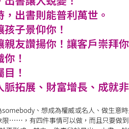
，出書讓人蛻變！
時，出書則能普利萬世。
讓孩子景仰你！
讓親友讚揚你！讓客戶崇拜
識你！
矚目！
脈拓展、財富增長、成就非凡
somebody、想成為權威或名人、做生意
I象限……，有四件事情可以做，而且只要做