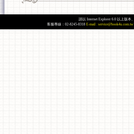
請以 Internet Explorer 6.
客服專線：02-8245-8318
E-mail :
service@book4u.com.tw