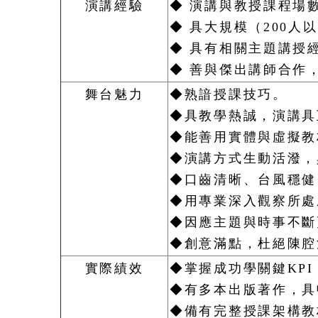
演講經驗
◆ 演講與教授課程場
◆ 具大規模（200人
◆ 具有相關主題講授
◆ 善與傑出講師合作
舞台魅力
◆熟諳授課技巧。
◆具教學熱誠，演講具
◆能善用實體與虛擬教
◆演講方式生動活潑，
◆口齒清晰、台風穩健
◆用專業深入觀察所處
◆因應主題與時事不斷
◆創意滿點，杜絕陳腔
實際績效
◆掌握成功學關鍵KP
◆有多本出版著作，具
◆備有完整授課架構教