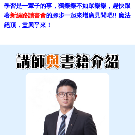
學習是一輩子的事，獨樂樂不如眾樂樂，趕快跟
著
新絲路讀書會
的腳步一起來增廣見聞吧!! 魔法
絕頂，盍興乎來！