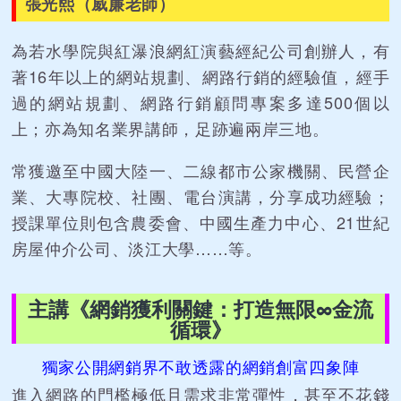
張光熙（威廉老師）
為若水學院與紅瀑浪網紅演藝經紀公司創辦人，有
著16年以上的網站規劃、網路行銷的經驗值，經手
過的網站規劃、網路行銷顧問專案多達500個以
上；亦為知名業界講師，足跡遍兩岸三地。
常獲邀至中國大陸一、二線都市公家機關、民營企
業、大專院校、社團、電台演講，分享成功經驗；
授課單位則包含農委會、中國生產力中心、21世紀
房屋仲介公司、淡江大學……等。
主講《網銷獲利關鍵：打造無限∞金流
循環》
獨家公開網銷界不敢透露的網銷創富四象陣
進入網路的門檻極低且需求非常彈性，甚至不花錢