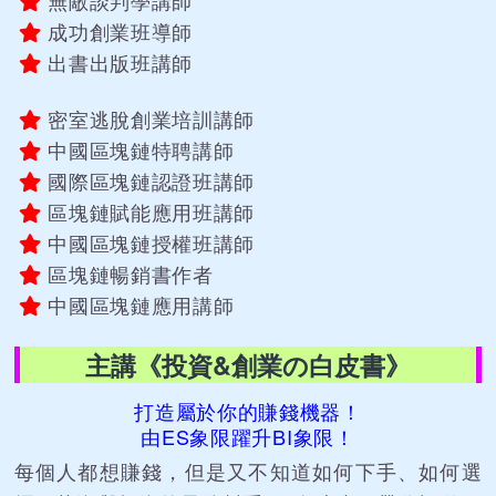
成功創業班導師
出書出版班講師
密室逃脫創業培訓講師
中國區塊鏈特聘講師
國際區塊鏈認證班講師
區塊鏈賦能應用班講師
中國區塊鏈授權班講師
區塊鏈暢銷書作者
中國區塊鏈應用講師
主講《投資&創業の白皮書》
打造屬於你的賺錢機器！
由ES象限躍升BI象限！
每個人都想賺錢，但是又不知道如何下手、如何選