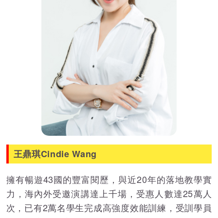
王鼎琪Cindie Wang
擁有暢遊43國的豐富閱歷，與近20年的落地教學實
力，海內外受邀演講達上千場，受惠人數達25萬人
次，已有2萬名學生完成高強度效能訓練，受訓學員