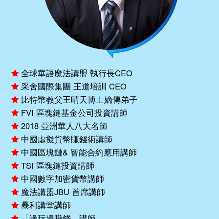
全球華語魔法講盟 執行長CEO
采舍國際集團 王道培訓 CEO
比特幣教父王晴天博士嫡傳弟子
FVI 區塊鏈基金公司投資講師
2018 亞洲華人八大名師
中國虛擬貨幣賺錢術講師
中國區塊鏈& 智能合約應用講師
TSI 區塊鏈投資講師
中國數字加密貨幣講師
魔法講盟JBU 首席講師
暴利講堂講師
「邊玩邊賺錢」講師