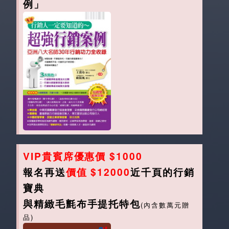
例」
VIP貴賓席優惠價 $1000
報名再送
價值 $12000
近千頁的行銷
寶典
與精緻毛氈布手提托特包
(內含數萬元贈
品)