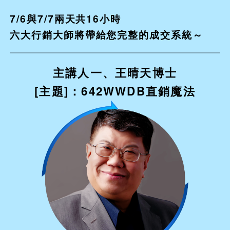
7/6與7/7兩天共16小時
六大行銷大師將帶給您完整的成交系統～
主講人一、王晴天博士
[主題]：642WWDB直銷魔法