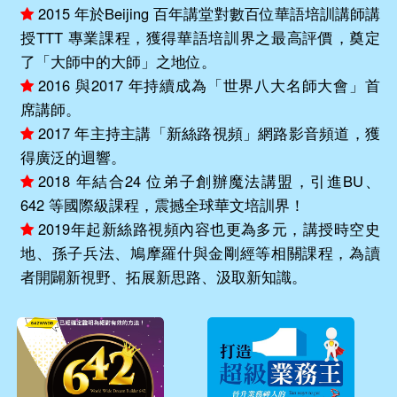
2015 年於Beijing 百年講堂對數百位華語培訓講師講
授TTT 專業課程，獲得華語培訓界之最高評價，奠定
了「大師中的大師」之地位。
2016 與2017 年持續成為「世界八大名師大會」首
席講師。
2017 年主持主講「新絲路視頻」網路影音頻道，獲
得廣泛的迴響。
2018 年結合24 位弟子創辦魔法講盟，引進BU、
642 等國際級課程，震撼全球華文培訓界！
2019年起新絲路視頻內容也更為多元，講授時空史
地、孫子兵法、鳩摩羅什與金剛經等相關課程，為讀
者開闢新視野、拓展新思路、汲取新知識。