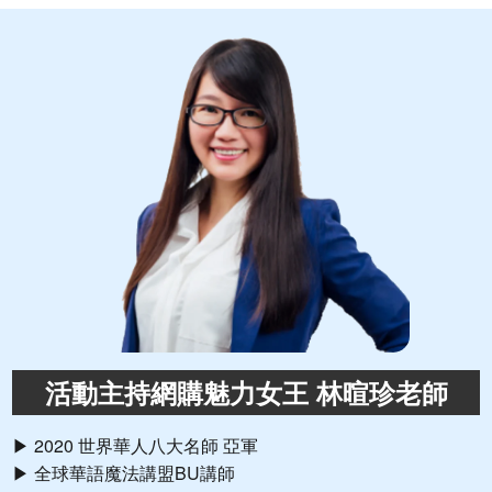
活動主持網購魅力女王 林暄珍老師
▶ 2020 世界華人八大名師 亞軍
▶ 全球華語魔法講盟BU講師