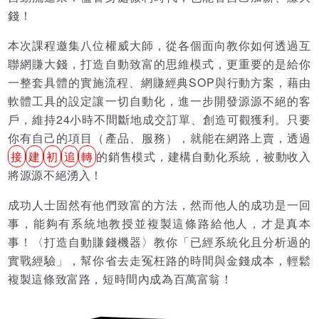
錢！
本次課程邀集八位權威大師，從各個面向教你如何透過互
聯網賺大錢，打造自動致富的思維模式，更重要的是給你
一整套具體的實施流程、網賺經典SOP與行動方案，藉由
軟體工具的設定讓一切自動化，進一步開發源源不絕的客
戶，維持24小時不間斷地成交訂單、創造可觀獲利。只要
你有自己的項目（產品、服務），就能在網路上賣，透過
接
建
初
追
轉
的銷售模式，建構自動化系統，被動收入
將源源不絕湧入！
成功人士固然有他們致富的方法，然而他人的成功是一回
事，能夠有系統地教授並複製這條路給他人，才是真本
事！〈打造自動賺錢機器〉教你「已經系統化且分析過的
實戰經驗」，幫你省去走冤枉路的時間與金錢成本，輕鬆
複製這條致富路，短時間內成為百萬富翁！