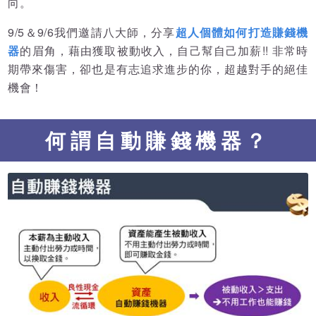
向。
9/5＆9/6我們邀請八大師，分享
超人個體如何打造賺錢機
器
的眉角，藉由獲取被動收入，自己幫自己加薪!! 非常時
期帶來傷害，卻也是有志追求進步的你，超越對手的絕佳
機會！
何謂自動賺錢機器？