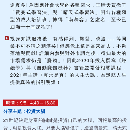
還真多! 為因應社會大學的各種需求，王晴天貫徹了
「費曼式學習法」與「晴天式學習法」開出各種類
型的成人培訓班，博得「南慕容」之虛名，至今已
屆滿一千堂課程了!
投身知識服務後，有感得到、樊登、曉波......等同
業不可不謂之精湛矣! 但感覺上還是高來高去，不夠
落地與實戰! 詳細內參與對外市調之後，得知最大的
市場需求仍是「賺錢」! 因此2020年投入撰寫《賺
錢學》與《自動賺錢機器》書籍並開發相關課程，
2021年主講〈真永是真〉的人生大課，為迷航人生
提供真確的指引明燈！
時間：9/5 14:40～16:30
分享主題：投資大腦
21世紀決定財富的關鍵是投資自己的大腦。回報最高的投
資，就是投資大腦。只要大腦變強了，透過費曼式、晴天式