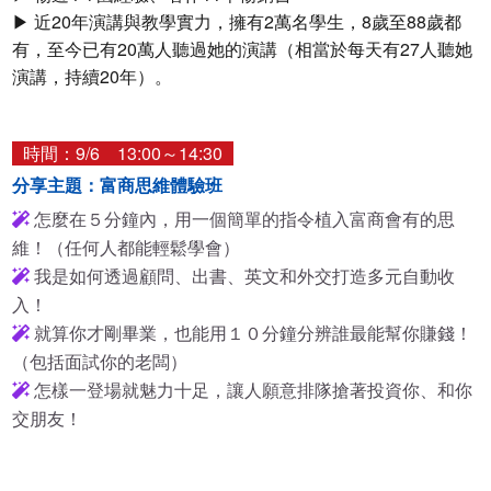
▶ 近20年演講與教學實力，擁有2萬名學生，8歲至88歲都
有，至今已有20萬人聽過她的演講（相當於每天有27人聽她
演講，持續20年）。
時間：9/6 13:00～14:30
分享主題：富商思維體驗班
怎麼在５分鐘內，用一個簡單的指令植入富商會有的思
維！（任何人都能輕鬆學會）
我是如何透過顧問、出書、英文和外交打造多元自動收
入！
就算你才剛畢業，也能用１０分鐘分辨誰最能幫你賺錢！
（包括面試你的老闆）
怎樣一登場就魅力十足，讓人願意排隊搶著投資你、和你
交朋友！