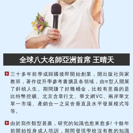
全球八大名師亞洲首席 王晴天
三十多年前學成歸國後即開始創業，開出版社與家
教班，著作從升學參考書擴及各領域，由π型人開展
了斜槓人生。期間賺了好幾桶金，比較有意義的是
比特幣挖礦、北京含章行文、華文網VC、兩岸華文
單一市場、產銷合一之采舍垂直及水平發展模式等
等。
由於寫作類型甚廣，研究的知識也愈來愈多! 十餘年
前開始投身成人培訓，期間發現學校沒有教的知識