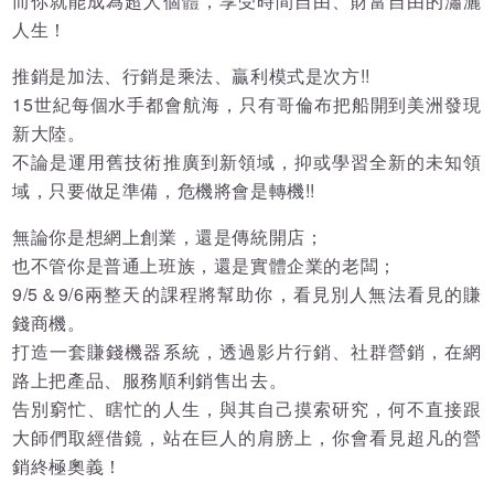
而你就能成為超人個體，享受時間自由、財富自由的瀟灑
人生！
推銷是加法、行銷是乘法、贏利模式是次方!!
15世紀每個水手都會航海，只有哥倫布把船開到美洲發現
新大陸。
不論是運用舊技術推廣到新領域，抑或學習全新的未知領
域，只要做足準備，危機將會是轉機!!
無論你是想網上創業，還是傳統開店；
也不管你是普通上班族，還是實體企業的老闆；
9/5＆9/6兩整天的課程將幫助你，看見別人無法看見的賺
錢商機。
打造一套賺錢機器系統，透過影片行銷、社群營銷，在網
路上把產品、服務順利銷售出去。
告別窮忙、瞎忙的人生，與其自己摸索研究，何不直接跟
大師們取經借鏡，站在巨人的肩膀上，你會看見超凡的營
銷終極奧義！