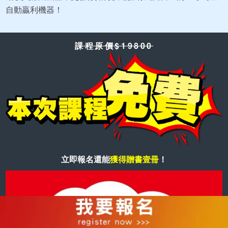
自動贏利機器！
課程原價$19800
立即報名還能
獲得贈書壹冊
！