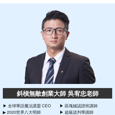
斜槓無敵創業大師 吳宥忠老師
▶ 全球華語魔法講盟 CEO
▶ 區塊鏈認證班講師
▶ 2020世界八大明師
▶ 超級談判學講師