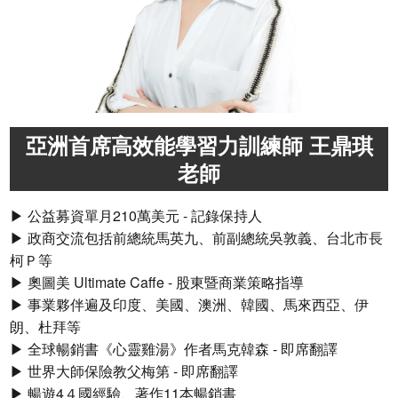
亞洲首席高效能學習力訓練師 王鼎琪
老師
▶ 公益募資單月210萬美元 - 記錄保持人
▶ 政商交流包括前總統馬英九、前副總統吳敦義、台北市長
柯Ｐ等
▶ 奧圖美 Ultimate Caffe - 股東暨商業策略指導
▶ 事業夥伴遍及印度、美國、澳洲、韓國、馬來西亞、伊
朗、杜拜等
▶ 全球暢銷書《心靈雞湯》作者馬克韓森 - 即席翻譯
▶ 世界大師保險教父梅第 - 即席翻譯
▶ 暢遊4４國經驗、著作11本暢銷書