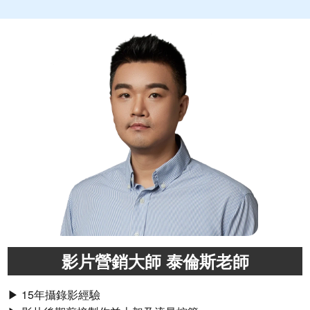
影片營銷大師 泰倫斯老師
▶ 15年攝錄影經驗