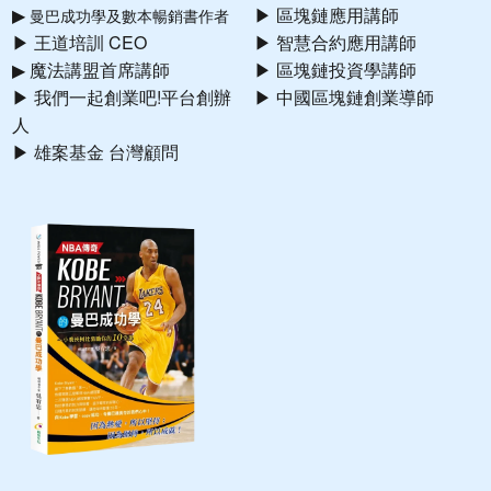
▶
▶ 區塊鏈應用講師
曼巴成功學及數本暢銷書作者
▶ 王道培訓 CEO
▶ 智慧合約應用講師
▶ 魔法講盟首席講師
▶ 區塊鏈投資學講師
▶ 我們一起創業吧!平台創辦
▶ 中國區塊鏈創業導師
人
▶ 雄案基金 台灣顧問