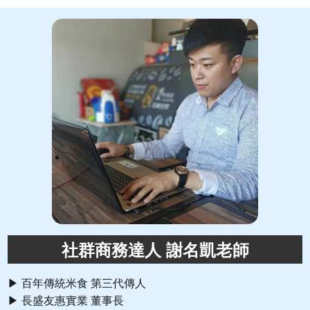
社群商務達人 謝名凱老師
▶ 百年傳統米食 第三代傳人
▶ 長盛友惠實業 董事長