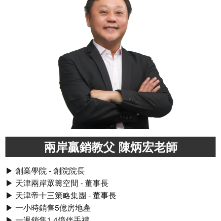
兩岸贏銷教父 陳炳宏老師
▶ 創業學院 - 創院院長
▶ 天津兩岸眾籌空間 - 董事長
▶ 天津帝十三策略集團 - 董事長
▶ 一小時銷售5億房地產
▶ 一週銷售1.4億伴手禮