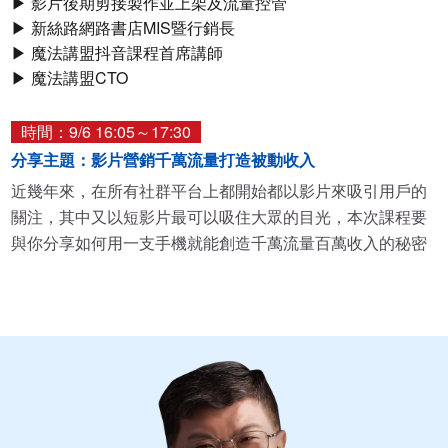
▶ 影片後期剪接製作並上架及流量控管
▶ 新絲路網路書店MIS暨行銷長
▶ 魔法講盟抖音課程首席講師
▶ 魔法講盟CTO
時間：9/6 16:05～17:30
分享主題：影片營銷千萬流量打造被動收入
近幾年來，在所有社群平台上都開始都以影片來吸引用戶的
關注，其中又以短影片最可以吸住大眾的目光，本次課程要
與你分享如何用一支手機就能創造千萬流量百萬收入的秘密