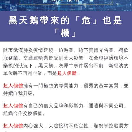
黑天鵝帶來的「危」也是
「機」
隨著武漢肺炎疫情延燒，旅遊業、線下實體零售業、餐飲
服務業、交通運輸業皆受到莫大影響，在全球經濟環境不
樂觀的狀況下，黑天鵝、灰犀牛事件層出不窮，新經濟的
單位將不再是企業，而是
超人個體
！
超人個體
擁有一門極致的專業能力，優秀的基本素質，並
持續自我升級。
超人個體
有自己的個人品牌和影響力，通過與不同公司、
組織合作交換價值。
超人個體
內心強大，大膽接納不確定性，順勢掌控發展方