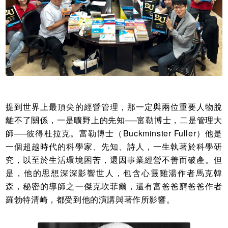
提到世界上最頂尖的經營管理，那一定與兩位重要人物脫
離不了關係，一是曠野上的先知──富勒博士，二是管理大
師──彼得杜拉克。富勒博士（Buckminster Fuller）他是
一個超越時代的科學家、先知、詩人，一生執著於科學研
究，以至於生活環境困苦，還因事業經營不善而破產。但
是，他的思想深深影響世人，包含心靈雞湯作者馬克韓
森，秘密的導師之一傑克坎菲爾，還有富爸爸窮爸爸作者
羅勃特清崎，都受到他的演講與著作所影響。