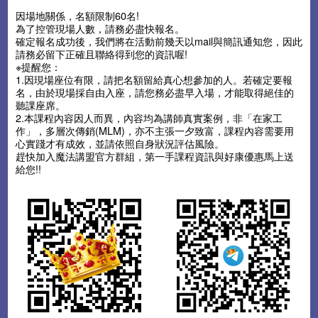
因場地關係，名額限制60名!
為了控管現場人數，請務必盡快報名。
確定報名成功後，我們將在活動前幾天以mail與簡訊通知您，因此
請務必留下正確且聯絡得到您的資訊喔!
※提醒您：
1.因現場座位有限，請把名額留給真心想參加的人。若確定要報
名，由於現場採自由入座，請您務必盡早入場，才能取得絕佳的
聽課座席。
2.本課程內容因人而異，內容均為講師真實案例，非「在家工
作」，多層次傳銷(MLM)，亦不主張一夕致富，課程內容需要用
心實踐才有成效，並請依照自身狀況評估風險。
趕快加入魔法講盟官方群組，第一手課程資訊與好康優惠馬上送
給您!!