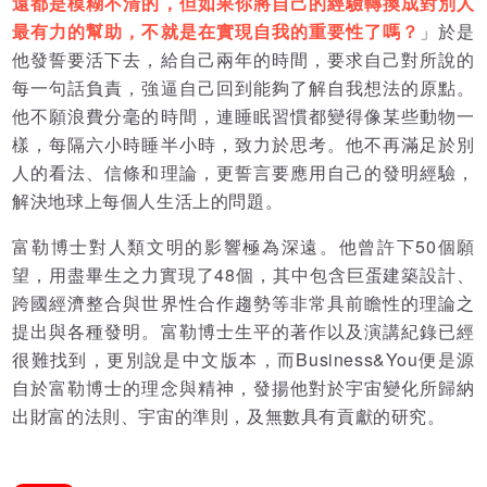
遠都是模糊不清的，但如果你將自己的經驗轉換成對別人
最有力的幫助，不就是在實現自我的重要性了嗎？
」於是
他發誓要活下去，給自己兩年的時間，要求自己對所說的
每一句話負責，強逼自己回到能夠了解自我想法的原點。
他不願浪費分毫的時間，連睡眠習慣都變得像某些動物一
樣，每隔六小時睡半小時，致力於思考。他不再滿足於別
人的看法、信條和理論，更誓言要應用自己的發明經驗，
解決地球上每個人生活上的問題。
富勒博士對人類文明的影響極為深遠。他曾許下50個願
望，用盡畢生之力實現了48個，其中包含巨蛋建築設計、
跨國經濟整合與世界性合作趨勢等非常具前瞻性的理論之
提出與各種發明。富勒博士生平的著作以及演講紀錄已經
很難找到，更別說是中文版本，而Business&You便是源
自於富勒博士的理念與精神，發揚他對於宇宙變化所歸納
出財富的法則、宇宙的準則，及無數具有貢獻的研究。