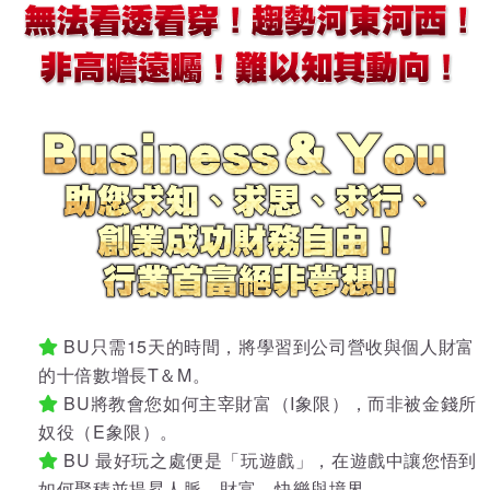
BU只需15天的時間，將學習到公司營收與個人財富
的十倍數增長T＆M。
BU將教會您如何主宰財富（I象限），而非被金錢所
奴役（E象限）。
BU 最好玩之處便是「玩遊戲」，在遊戲中讓您悟到
如何聚積並提昇人脈、財富、快樂與境界。