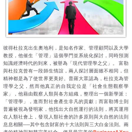
彼得杜拉克出生奧地利，是知名作家、管理顧問以及大學
教授，他催生「管理」這個學門並系統化探討，同時預測
知識經濟時代的到來，被譽為「現代管理學之父」。 富勒
與杜拉克曾有一段師生情誼，兩人探討層面雖不相同，但
精神都是為了使世界更美好。普羅大眾認為，杜拉克為管
理學之父，然而他真正的自我定位是「社會生態觀察學
家」，他藉由觀察人類與各方組織，整理出一個新學派：
「管理學」，進而對社會產生非凡的貢獻；而富勒博士則
普遍被視為發明家，他找出大自然運行的法則，將其運用
在人類社會上，發現人類社會的許多原則與大自然的法則
息息相關──其中包含財富的十大法則與三大白金法則。兩
者的精神與智慧完美結合，便是最完美的
Business&You