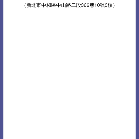
（新北市中和區中山路二段366巷10號3樓）