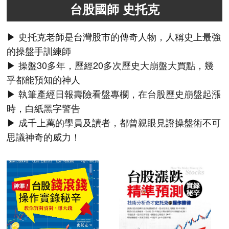
台股國師 史托克
▶ 史托克老師是台灣股市的傳奇人物，人稱史上最強
的操盤手訓練師
▶ 操盤30多年，歷經20多次歷史大崩盤大買點，幾
乎都能預知的神人
▶ 執筆產經日報壽險看盤專欄，在台股歷史崩盤起漲
時，白紙黑字警告
▶ 成千上萬的學員及讀者，都曾親眼見證操盤術不可
思議神奇的威力！