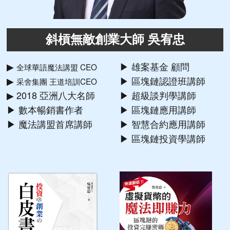
斜槓無敵創業大師 吳宥忠
▶
▶ 雄案基金 顧問
全球華語魔法講盟 CEO
▶
▶ 區塊鏈認證班講師
采舍集團 王道培訓CEO
▶ 2018 亞洲八大名師
▶ 超級談判學講師
▶ 數本暢銷書作者
▶ 區塊鏈應用講師
▶ 魔法講盟首席講師
▶ 智慧合約應用講師
▶ 區塊鏈投資學講師