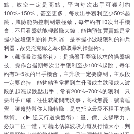
點，放空一定是高點，平均每次出手可獲利約
100%~150%，甚至更多，每次出手獲利至少50%起
跳，風險能夠控制到最極致，每年約有10次出手機
會，不用看盤就能輕鬆賺大錢，能夠預知買賣點是掌
握小波段獲利的神兵利器，是掌握小波段獲利的神兵
利器，故史托克稱之為<賺取暴利操盤術>。
▶ <飆漲暴跌操盤術>：是操盤手夢寐以求的操盤絕
技。操作台指期每次出手獲利至少100%起跳，每年
約有3~5次的出手機會，主升段一定要賺到，主跌段
一定要逃掉。能夠精準掌握到主升段或主跌段或大波
段的起漲起跌點出手，常有200%~700%的獲利，只
要出手正確，往往就能閒閒沒事，高枕無憂，躺著睡
覺，讓趨勢幫你大賺特賺，是史托克最愛不釋手的操
盤術。 <▶ 逆天行道操盤術>：量、價、支撐壓力，
必須三位一體，可藉此估算波段力道及行情大小，判