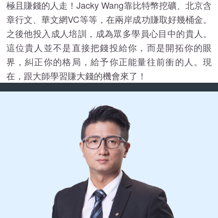
極且賺錢的人走！Jacky Wang靠比特幣挖礦、北京含
章行文、華文網VC等等，在兩岸成功賺取好幾桶金。
之後他投入成人培訓，成為眾多學員心目中的貴人。
這位貴人並不是直接把錢投給你，而是開拓你的眼
界，糾正你的格局，給予你正能量往前衝的人。現
在，跟大師學習賺大錢的機會來了！