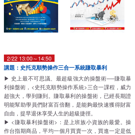
2/22 13:00～14:50
講題：史托克順勢操作三合一系統賺取暴利
▶ 史上最不可思議、最超級強大的操盤術──賺取暴
利操盤術，<史托克順勢操作系統>三合一課程，威力
超強大，學到賺到。賺取暴利的操盤術，已經長期證
明能幫助學員們財富百倍翻，是能夠最快速獲得財富
自由，提早退休享受人生的超級捷徑。
▶ <賺取暴利操盤術>：是上班族小資族的最愛。操
作台指期商品，平均一個月買賣一次，買進一定是低