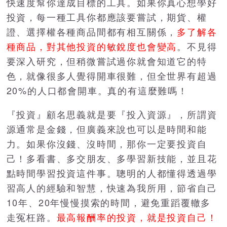
快速度幫你達成目標的工具。如果你真心想學好
投資，每一種工具你都應該要嘗試，期貨、權
證、選擇權各種商品間都有相互關係，
多了解各
種商品，對其他投資的敏銳度也會變高
。不見得
要深入研究，但稍微嘗試過你就會知道它的特
色，就像很多人覺得開車很難，但全世界有超過
20%的人口都會開車。真的有這麼難嗎！
『投資』顧名思義就是要『投入資源』，所謂資
源通常是金錢，但廣義來說也可以是時間和能
力。如果你沒錢、沒時間，那你一定要投資自
己！多看書、多交朋友、多學習新技能，並且花
點時間學習投資這件事。聰明的人都懂得透過學
習高人的經驗和智慧，快速為我所用，節省自己
10年、20年慢慢摸索的時間，避免重蹈覆轍多
走冤枉路。
最高報酬率的投資，就是投資自己！