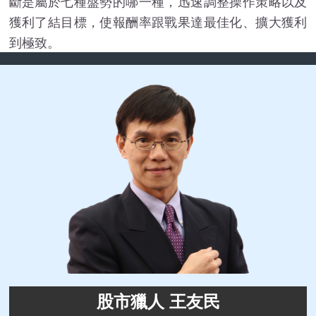
斷是屬於七種盤勢的哪一種，迅速調整操作策略以及
獲利了結目標，使報酬率跟戰果達最佳化、擴大獲利
到極致。
股市獵人 王友民