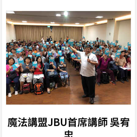
魔法講盟JBU首席講師 吳宥
忠