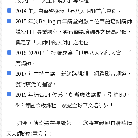
版學」、「人生新境界」等課程。
2014 年北京華盟獲頒世界八大明師首席尊銜。
2015 年於Beijing 百年講堂對數百位華語培訓講師
講授TTT 專業課程，獲得華語培訓界之最高評價，
奠定了「大師中的大師」之地位。
2016 與2017 年持續成為「世界八大名師大會」首
席講師。
2017 年主持主講「新絲路視頻」網路影音頻道，
獲得廣泛的迴響。
2018 年結合24 位弟子創辦魔法講盟，引進BU、
642 等國際級課程，震撼全球華文培訓界！
如今，傳奇還在持續著……您將有緣親自聆聽晴
天大師的智慧分享！