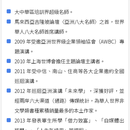
大中華區培訓界超級名師。
馬來西亞吉隆坡論壇〈亞洲八大名師〉之首，世界
華人八大名師首席講師。
2009 年受邀亞洲世界級企業領袖協會（AWBC）專
題演講。
2010 年上海世博會擔任主題論壇主講者。
2011 年受中信、南山、住商等各大企業邀約全國
巡迴演講。
2012 年巡迴亞洲演講「未來學」，深獲好評，並
經兩岸六大渠道（通路）傳媒統計，為華人世界非
文學類書種累積銷量最多的本土作家。
2013 年發表畢生所學「借力致富」、「自媒體出