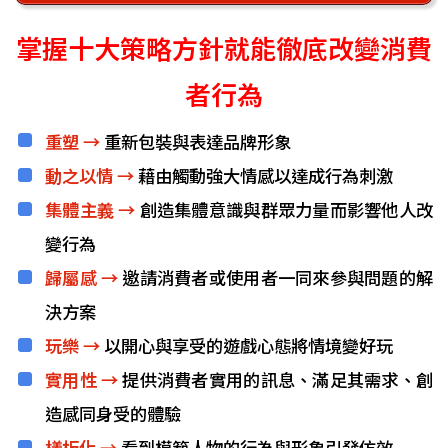
掌握十大策略方針就能徹底改變消費
者行為
重塑 →
重新包裝與表達品牌形象
動之以情 →
藉由觸動強大情感以達成行為刺激
集體主義 →
創造集體意識與群眾力量而影響他人改
變行為
歸屬感 →
邀請消費者或使用者一同來參與問題的解
決方案
玩樂 →
以開心與享受的遊戲心態將情境變好玩
實用性 →
提供消費者實用的訊息、滿足其需求、創
造感同身受的體驗
樣板化 →
看到模範人物的行為與形象引發仿效