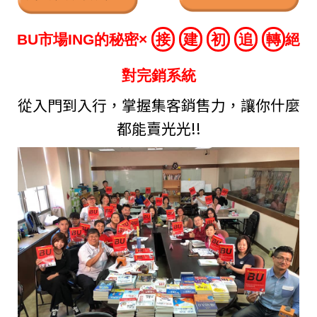
BU市場ING的秘密×
接
建
初
追
轉
絕
對完銷系統
從入門到入行，掌握集客銷售力，讓你什麼
都能賣光光!!