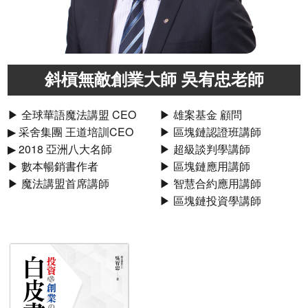
斜槓無敵創業大師 吳宥忠老師
▶ 全球華語魔法講盟 CEO
▶ 雄案基金 顧問
▶ 采舍集團 王道培訓CEO
▶ 區塊鏈認證班講師
▶ 2018 亞洲八大名師
▶ 超級談判學講師
▶ 數本暢銷書作者
▶ 區塊鏈應用講師
▶ 魔法講盟首席講師
▶ 智慧合約應用講師
▶ 區塊鏈投資學講師