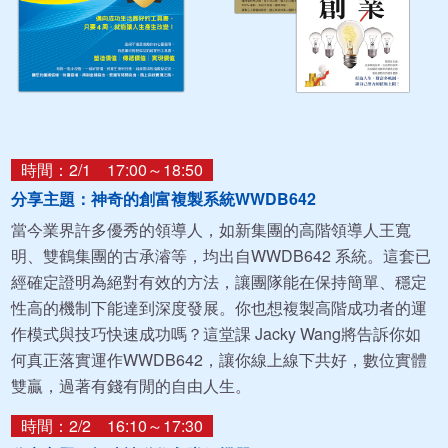
時間：2/1 17:00～18:50
分享主題：神奇的創富複製系統WWDB642
當今業界許多優秀的領導人，如新集團的高階領導人王寬
明、雙鶴集團的古承濬等，均出自WWDB642 系統。這套已
經確定證明為絕對有效的方法，讓團隊能在保持簡單、穩定
性高的機制下能達到深度發展。你也想複製高階成功者的運
作模式與技巧快速成功嗎？這堂課 Jacky Wang將告訴你如
何真正落實運作WWDB642，讓你線上線下共好，數位實體
雙贏，過著有錢有閒的自由人生。
時間：2/2 16:10～17:30