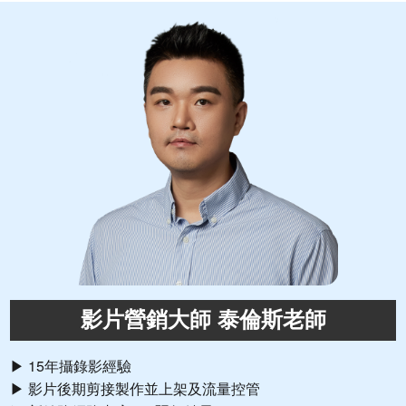
影片營銷大師 泰倫斯老師
▶ 15年攝錄影經驗
▶ 影片後期剪接製作並上架及流量控管