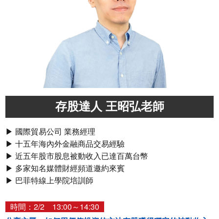
存股達人 王昭弘老師
▶ 國際貿易公司 業務經理
▶ 十五年海內外金融商品交易經驗
▶ 近五年股市股息被動收入已達百萬台幣
▶ 多家知名媒體財經頻道邀約來賓
▶ 巴菲特線上學院培訓師
時間：2/2 13:00～14:30