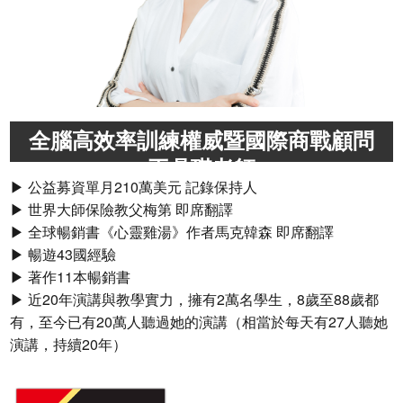
全腦高效率訓練權威暨國際商戰顧問
王鼎琪老師
▶ 公益募資單月210萬美元 記錄保持人
▶ 世界大師保險教父梅第 即席翻譯
▶ 全球暢銷書《心靈雞湯》作者馬克韓森 即席翻譯
▶ 暢遊43國經驗
▶ 著作11本暢銷書
▶ 近20年演講與教學實力，擁有2萬名學生，8歲至88歲都
有，至今已有20萬人聽過她的演講（相當於每天有27人聽她
演講，持續20年）