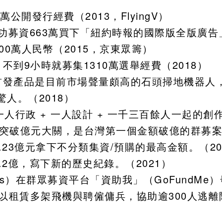
開發行經費（2013，FlyingV）
募資663萬買下「紐約時報的國際版全版廣告」（2
00萬人民幣（2015，京東眾籌）
到9小時就募集1310萬選舉經費（2018）
發產品是目前市場聲量頗高的石頭掃地機器人，
人。（2018）
行政 + 一人設計 + 一千三百餘人一起的創作
金額突破億元大關，是台灣第一個金額破億的群募案
23億元拿下不分類集資/預購的最高金額。（20
2億，寫下新的歷史紀錄。（2021）
cus）在群眾募資平台「資助我」（GoFundMe
足以租賃多架飛機與聘僱傭兵，協助逾300人逃離阿