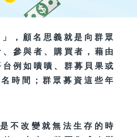
ng」，顧名思義就是向群眾
者、參與者、購買者，藉由
平台例如嘖嘖、群募貝果或
、點名時間；群眾募資這些年
是不改變就無法生存的時