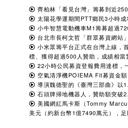
齊柏林「看見台灣」籌募到近250萬公
太陽花學運期間PTT鄉民3小時成功
小牛智慧電動機車M1籌募超過72
台北市長柯文哲「群眾募資網站」不
小米眾籌平台正式在台灣上線，首
標、獲得超過500人贊助，成績相當驚
22小時公民募資登報費用達標，一人
空氣清淨機POIEMA Fit募資
導演魏德聖的《臺灣三部曲》以1.
石頭牌掃地機器人，贊助額突破2.
美國網紅馬卡斯（Tommy Mar
美元（約新台幣1億7490萬元），