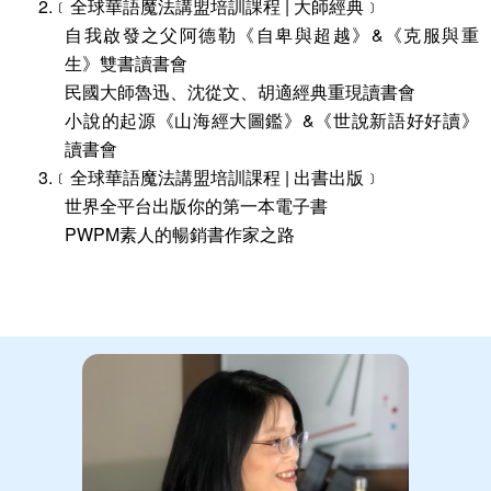
2.﹝全球華語魔法講盟培訓課程 | 大師經典﹞
自我啟發之父阿德勒《自卑與超越》&《克服與重
生》雙書讀書會
民國大師魯迅、沈從文、胡適經典重現讀書會
小說的起源《山海經大圖鑑》&《世說新語好好讀》
讀書會
3.﹝全球華語魔法講盟培訓課程 | 出書出版﹞
世界全平台出版你的第一本電子書
PWPM素人的暢銷書作家之路