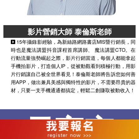
影片營銷大師 泰倫斯老師
15年攝錄影經驗，為新絲路網路書店MIS暨行銷長，同
時也是魔法講盟抖音課程首席講師、 魔法講盟CTO。在
行動流量強勢崛起之際，影片行銷當道，每個人都能拿起
手機拍影片，打造個人IP，從被動觀看到積極行動，用影
片行銷讓自己被全世界看見！泰倫斯老師將告訴您如何善
用APP，做出兼具美感與獨特性的影片，不需要昂貴的器
材，只要一支手機通通都搞定，輕鬆二創賺取被動收入！
元宇宙