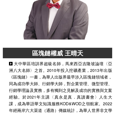
區塊鏈權威 王晴天
大中華區培訓界超級名師，馬來西亞吉隆坡論壇〈亞
洲八大名師〉之首。2010年投入挖礦產業，2013年出版
《區塊鏈》一書，為華人出版界最早涉入區塊鏈領域者，
同為成功學大師、行銷學大師，對企業管理、微型管理、
行銷學理論及實務，多有獨到之見解及成功的實務與文案
經驗。於2021年主講〈真永是真．真讀書會〉人生大
課，成為華語華文知識服務KOD&WOD之領航家。2022
年經兩岸六大渠道（通路）傳媒統計，為華人世界非文學