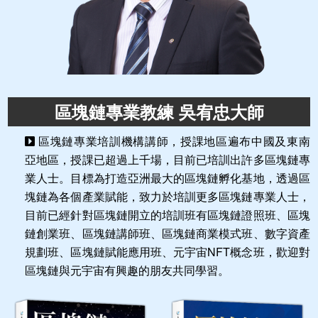
區塊鏈專業教練 吳宥忠大師
區塊鏈專業培訓機構講師，授課地區遍布中國及東南
亞地區，授課已超過上千場，目前已培訓出許多區塊鏈專
業人士。目標為打造亞洲最大的區塊鏈孵化基地，透過區
塊鏈為各個產業賦能，致力於培訓更多區塊鏈專業人士，
目前已經針對區塊鏈開立的培訓班有區塊鏈證照班、區塊
鏈創業班、區塊鏈講師班、區塊鏈商業模式班、數字資產
規劃班、區塊鏈賦能應用班、元宇宙NFT概念班，歡迎對
區塊鏈與元宇宙有興趣的朋友共同學習。