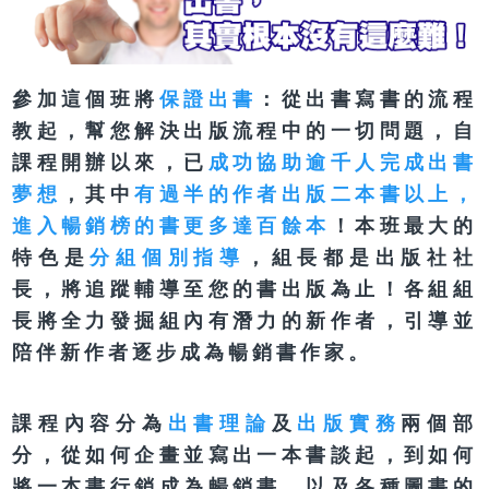
參加這個班將
保證出書
：從出書寫書的流程
教起，幫您解決出版流程中的一切問題，自
課程開辦以來，已
成功協助逾千人完成出書
夢想
，其中
有過半的作者出版二本書以上，
進入暢銷榜的書更多達百餘本
！本班最大的
特色是
分組個別指導
，組長都是出版社社
長，將追蹤輔導至您的書出版為止！各組組
長將全力發掘組內有潛力的新作者，引導並
陪伴新作者逐步成為暢銷書作家。
課程內容分為
出書理論
及
出版實務
兩個部
分，從如何企畫並寫出一本書談起，到如何
將一本書行銷成為暢銷書，以及各種圖書的