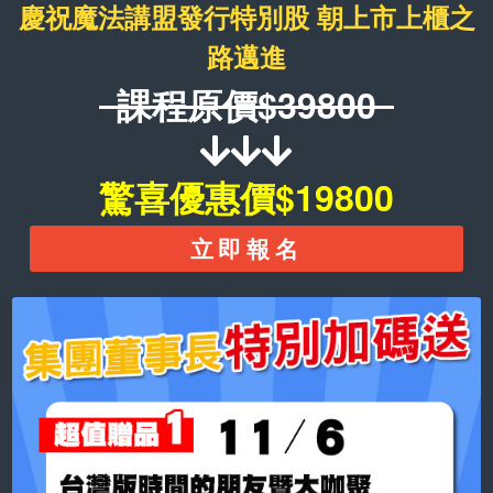
慶祝魔法講盟發行特別股 朝上市上櫃之
路邁進
課程原價$39800
驚喜優惠價$19800
立即報名