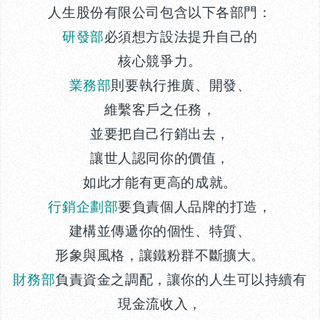
人生股份有限公司包含以下各部門：
研發部
必須想方設法提升自己的
核心競爭力。
業務部
則要執行推廣、開發、
維繫客戶之任務，
並要把自己行銷出去，
讓世人認同你的價值，
如此才能有更高的成就。
行銷企劃部
要負責個人品牌的打造，
建構並傳遞你的個性、特質、
形象與風格，讓鐵粉群不斷擴大。
財務部
負責資金之調配，讓你的人生可以持續有
現金流收入，