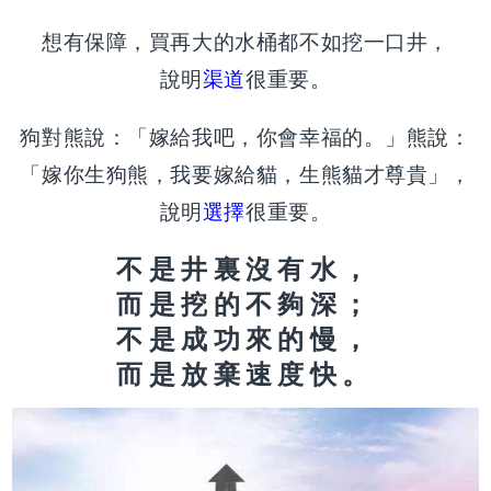
想有保障，買再大的水桶都不如挖一口井，
說明
渠道
很重要。
狗對熊說：「嫁給我吧，你會幸福的。」熊說：
「嫁你生狗熊，我要嫁給貓，生熊貓才尊貴」，
說明
選擇
很重要。
不是井裏沒有水，
而是挖的不夠深；
不是成功來的慢，
而是放棄速度快。