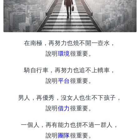
在南極，再努力也燒不開一壺水，
說明
環境
很重要。
騎自行車，再努力也追不上轎車，
說明
平台
很重要。
男人，再優秀，沒女人也生不下孩子，
說明
借力
很重要。
一個人，再有能力也拼不過一群人，
說明
團隊
很重要。