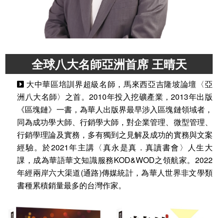
全球八大名師亞洲首席 王晴天
大中華區培訓界超級名師，馬來西亞吉隆坡論壇〈亞
洲八大名師〉之首。2010年投入挖礦產業，2013年出版
《區塊鏈》一書，為華人出版界最早涉入區塊鏈領域者，
同為成功學大師、行銷學大師，對企業管理、微型管理、
行銷學理論及實務，多有獨到之見解及成功的實務與文案
經驗。於2021年主講〈真永是真．真讀書會〉人生大
課，成為華語華文知識服務KOD&WOD之領航家。2022
年經兩岸六大渠道(通路)傳媒統計，為華人世界非文學類
書種累積銷量最多的台灣作家。