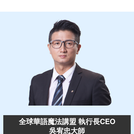
全球華語魔法講盟 執行長CEO
吳宥忠大師