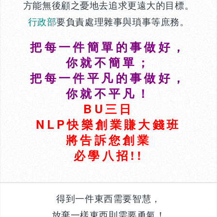
方能無後顧之憂地去追求更遠大的目標。
行政部
要負責處理雜事與瑣事等庶務。
把每一件簡單的事做好，
你就不簡單；
把每一件平凡的事做好，
你就不平凡！
BU三日
NLP快樂創業賺大錢班
將告訴您創業
必學八招!!
得到一件東西需要智慧，
放棄一樣東西則需要勇氣！