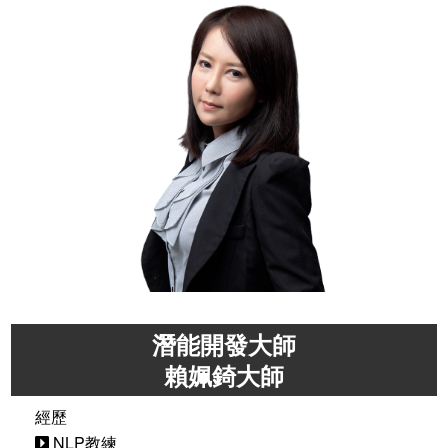
潛能開發大師
賴姵錡大師
經歷
NLP教練