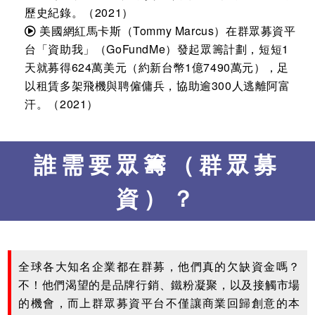
歷史紀錄。（2021）
美國網紅馬卡斯（Tommy Marcus）在群眾募資平
台「資助我」（GoFundMe）發起眾籌計劃，短短1
天就募得624萬美元（約新台幣1億7490萬元），足
以租賃多架飛機與聘僱傭兵，協助逾300人逃離阿富
汗。（2021）
誰需要眾籌（群眾募
資）？
全球各大知名企業都在群募，他們真的欠缺資金嗎？
不！他們渴望的是品牌行銷、鐵粉凝聚，以及接觸市場
的機會，而上群眾募資平台不僅讓商業回歸創意的本