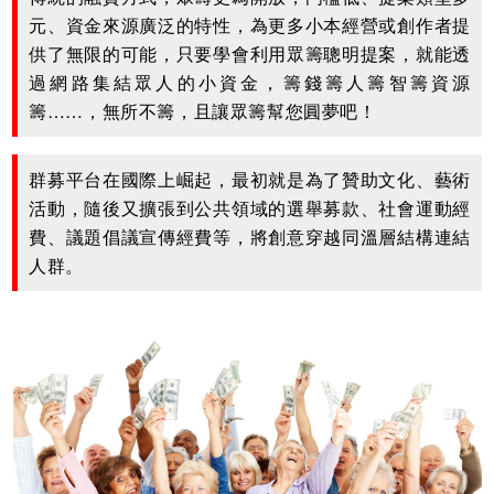
元、資金來源廣泛的特性，為更多小本經營或創作者提
供了無限的可能，只要學會利用眾籌聰明提案，就能透
過網路集結眾人的小資金，籌錢籌人籌智籌資源
籌……，無所不籌，且讓眾籌幫您圓夢吧！
群募平台在國際上崛起，最初就是為了贊助文化、藝術
活動，隨後又擴張到公共領域的選舉募款、社會運動經
費、議題倡議宣傳經費等，將創意穿越同溫層結構連結
人群。