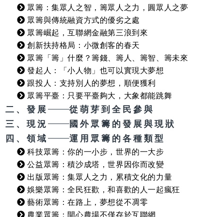
眾籌：集眾人之智，籌眾人之力，圓眾人之夢
眾籌與傳統融資方式的優劣之處
眾籌崛起，互聯網金融第三浪到來
創新扶持格局：小微創客的春天
眾籌「籌」什麼？籌錢、籌人、籌智、籌未來
發起人：「小人物」也可以實現大夢想
跟投人：支持別人的夢想，順便獲利
眾籌平臺：只要平臺夠大，大象都能跳舞
二、發展
從萌芽到全民參與
三、現況
國外眾籌的發展與現狀
四、領域
運用眾籌的各種類型
科技眾籌：你的一小步，世界的一大步
公益眾籌：積沙成塔，世界因你而改變
出版眾籌：集眾人之力，累積文化的力量
娛樂眾籌：全民狂歡，和喜歡的人一起瘋狂
藝術眾籌：在路上，夢想從不凋零
農業眾籌：開心農場不僅存於互聯網