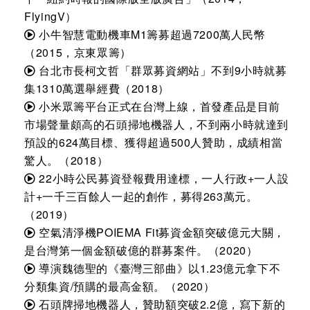
FlyingV）
小牛智慧電動機車M1籌募超過7200萬人民幣
（2015，京東眾籌）
台北市長柯文哲「群眾募資網站」不到9小時就募
集1310萬選舉經費（2018）
小米眾籌平台正式在台灣上線，首發產品是目前
市場聲量頗高的石頭掃地機器人，不到兩小時就達到
預設的624萬目標、獲得超過500人贊助，成績相當
驚人。（2018）
22小時公民募資登報費用達標，一人行政+一人設
計+一千三百餘人一起的創作，募得263萬元。
（2019）
空氣清淨機POIEMA Fit募資金額突破億元大關，
是台灣第一個金額破億的群募案件。（2020）
導演魏德聖的《臺灣三部曲》以1.23億元拿下不
分類集資/預購的最高金額。（2020）
石頭牌掃地機器人，贊助額突破2.2億，寫下新的