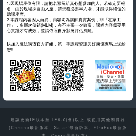
1.因現場座位有限，請把名額留給真心想參加的人。若確定要報
名，由於現場採自由入座，請您務必盡早入場，才能取得絕佳的
聽課座席。
2.本課程內容因人而異，內容均為講師真實案例，非「在家工
作」，多層次傳銷(MLM)，亦不主張一夕致富，課程內容需要用
心實踐才有成效，並請依照自身狀況評估風險。
快加入魔法講盟官方群組，第一手課程資訊與好康優惠馬上送給
您!!
建議更新IE版本至 IE9.0(含)以上 或使用其他瀏覽器
(Chrome最新版本、Safari最新版本、FireFox最新版
本、Opera最新版本) ，