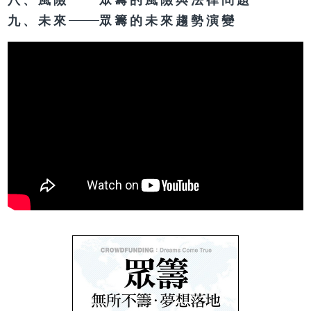
九、未來
眾籌的未來趨勢演變