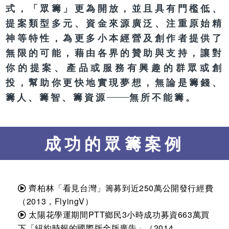
式，「眾籌」更為開放，並且具有門檻低、
提案類型多元、資金來源廣泛、注重原始精
神等特性，為更多小本經營及創作者提供了
無限的可能，藉由各界的贊助與支持，讓對
你的提案、產品或服務有興趣的群眾或創
投，幫助你更快地實現夢想，無論是籌錢、
籌人、籌智、籌資源
無所不能籌。
成功的眾籌案例
齊柏林「看見台灣」籌募到近250萬公開發行經費
（2013，FlyingV）
太陽花學運期間PTT鄉民3小時成功募資663萬買
下「紐約時報的國際版全版廣告」（2014，