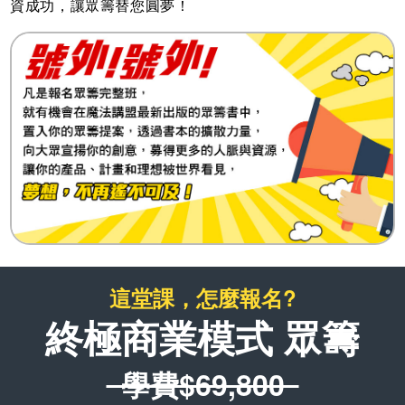
資成功，讓眾籌替您圓夢！
這堂課，怎麼報名?
終極商業模式 眾籌
學費$69,800