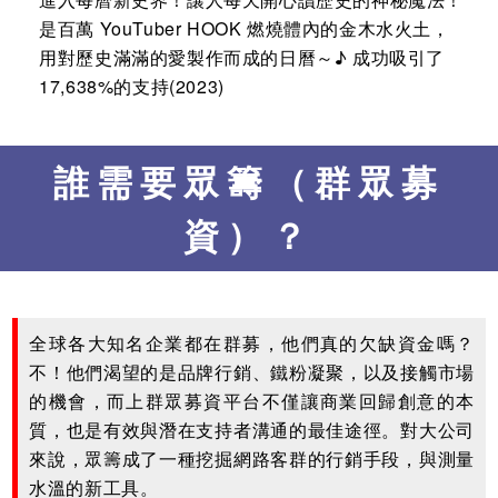
是百萬 YouTuber HOOK 燃燒體內的金木水火土，
用對歷史滿滿的愛製作而成的日曆～♪ 成功吸引了
17,638%的支持(2023)
誰需要眾籌（群眾募
資）？
全球各大知名企業都在群募，他們真的欠缺資金嗎？
不！他們渴望的是品牌行銷、鐵粉凝聚，以及接觸市場
的機會，而上群眾募資平台不僅讓商業回歸創意的本
質，也是有效與潛在支持者溝通的最佳途徑。對大公司
來說，眾籌成了一種挖掘網路客群的行銷手段，與測量
水溫的新工具。