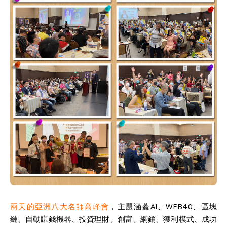
兩天的亞洲八大名師高峰會
，主題涵蓋AI、WEB4.0、區塊
鏈、自動賺錢機器、投資理財、創富、網銷、獲利模式、成功