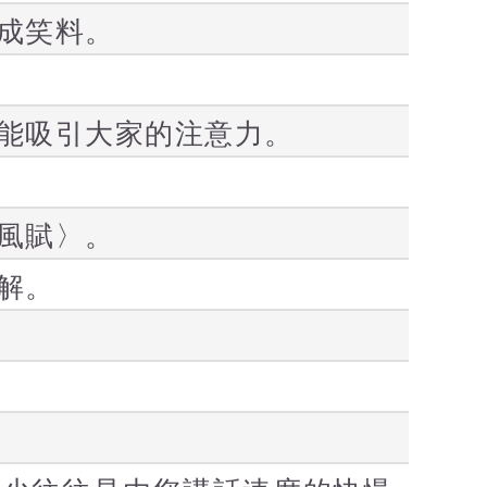
成笑料。
能吸引大家的注意力。
風賦〉。
解。