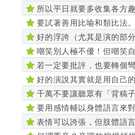
所以平日就要多收集各方
要試著善用比喻和類比法
好的浮誇（尤其是演的部
嘲笑別人極不優！但嘲笑
若一定要批評，也要轉個
好的演說其實就是用自己
千萬不要讓聽眾有「背稿
要用感情輔以身體語言來
表情可以誇張，但肢體語