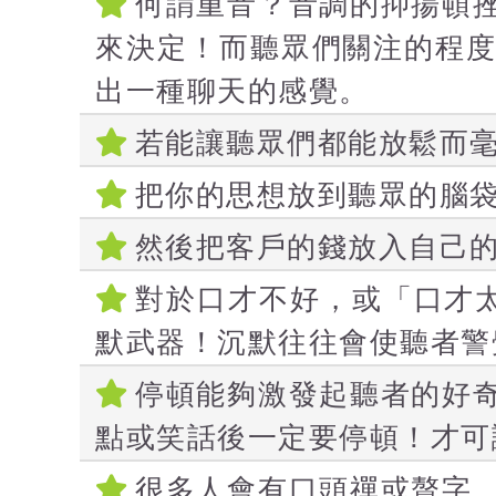
何謂重音？音調的抑揚頓
來決定！而聽眾們關注的程
出一種聊天的感覺。
若能讓聽眾們都能放鬆而
把你的思想放到聽眾的腦
然後把客戶的錢放入自己
對於口才不好，或「口才
默武器！沉默往往會使聽者警
停頓能夠激發起聽者的好
點或笑話後一定要停頓！才可
很多人會有口頭禪或贅字