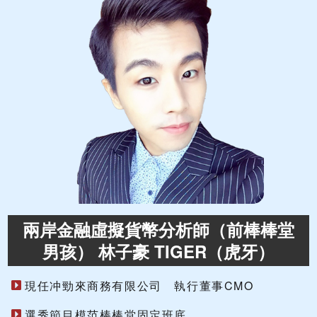
兩岸金融虛擬貨幣分析師（前棒棒堂
男孩） 林子豪 TIGER（虎牙）
現任冲勁來商務有限公司 執行董事CMO
選秀節目模范棒棒堂固定班底