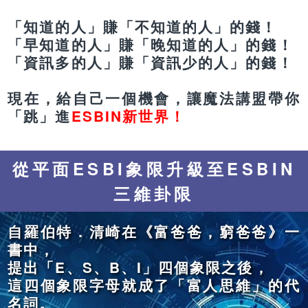
「知道的人」賺「不知道的人」的錢！
「早知道的人」賺「晚知道的人」的錢！
「資訊多的人」賺「資訊少的人」的錢！
現在，給自己一個機會，讓魔法講盟帶你
「跳」進
ESBIN新世界！
從平面ESBI象限升級至ESBIN
三維卦限
自羅伯特．清崎在《富爸爸，窮爸爸》一
書中，
提出「E、S、B、I」四個象限之後，
這四個象限字母就成了「富人思維」的代
名詞。