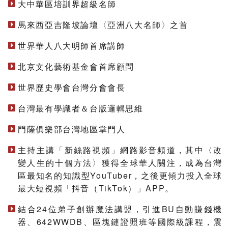
大中華區培訓界超級名師
馬來西亞吉隆坡論壇〈亞洲八大名師〉之首
世界華人八大明師首席講師
北京文化藝術基金會首席顧問
世界歷史學會台灣分會會長
台灣最有學識者＆台版邏輯思維
門薩俱樂部台灣地區掌門人
主持主講「新絲路視頻」網路影音頻道，其中〈改
變人生的十個方法〉獲得全球華人關注，成為台灣
區最知名的知識型YouTuber，之後更傾力投入全球
最大短視頻「抖音（TikTok）」APP。
結合24位弟子創辦魔法講盟，引進BU自動賺錢機
器、642WWDB、區塊鏈證照班等國際級課程，震