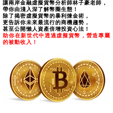
讓兩岸金融虛擬貨幣分析師林子豪老師，
帶你由淺入深了解幣圈生態！
除了揭密虛擬貨幣的暴利煉金術，
更告訴你未來最流行的商機趨勢，
甚至公開懶人資產倍增投資心法！
助你在新世代中透過虛擬貨幣，營造專屬
的被動收入！