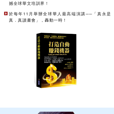
撼全球華文培訓界！
於每年11月舉辦全球華人最高端演講──「真永是
真．真讀書會」，轟動一時！