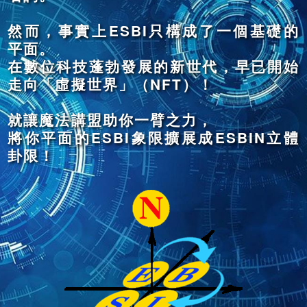
然而，事實上ESBI只構成了一個基礎的
平面。
在數位科技蓬勃發展的新世代，早已開始
走向「虛擬世界」（NFT）！
就讓魔法講盟助你一臂之力，
將你平面的ESBI象限擴展成ESBIN立體
卦限！