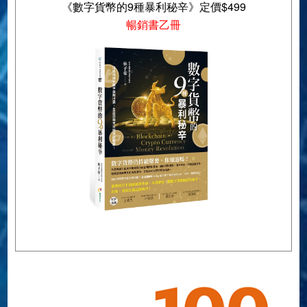
《數字貨幣的9種暴利秘辛》定價$499
暢銷書乙冊