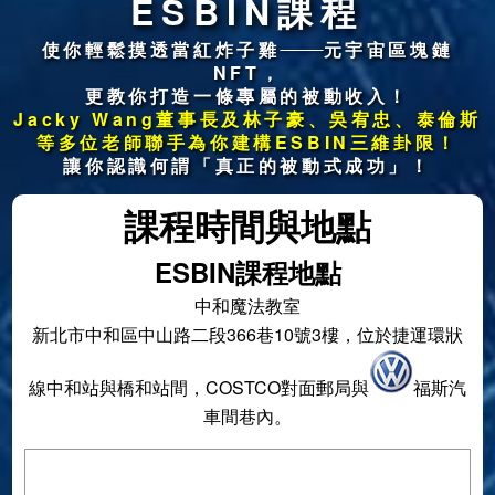
ESBIN課程
使你輕鬆摸透當紅炸子雞
元宇宙區塊鏈
NFT，
更教你打造一條專屬的被動收入！
Jacky Wang董事長及林子豪、吳宥忠、泰倫斯
等多位老師聯手為你建構ESBIN三維卦限！
讓你認識何謂「真正的被動式成功」！
課程時間與地點
ESBIN課程地點
中和魔法教室
新北市中和區中山路二段366巷10號3樓，位於捷運環狀
線中和站與橋和站間，COSTCO對面郵局與
福斯汽
車間巷內。