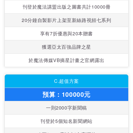
刊登於魔法講盟出版之圖書共計10000冊
20分鐘自製影片上架至新絲路視頻七系列
享有7折優惠與20本贈書
獲選亞太百強品牌之星
於魔法傳媒VB摘星計畫之官網露出
C.超值方案
預算：100000元
一則2000字新聞稿
刊登於5個知名新聞網站