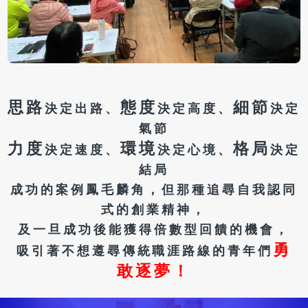
思路
態度
細節
決定出路、
決定高度、
決定
氣節
力度
環境
格局
決定速度、
決定心境、
決定
結局
成功的案例鳳毛麟角，但那種追尋自我認同
式的創業精神，
及一旦成功後能獲得倍數型回饋的機會，
勇
吸引著不想遵尋傳統職涯路線的青年們
敢逐夢！