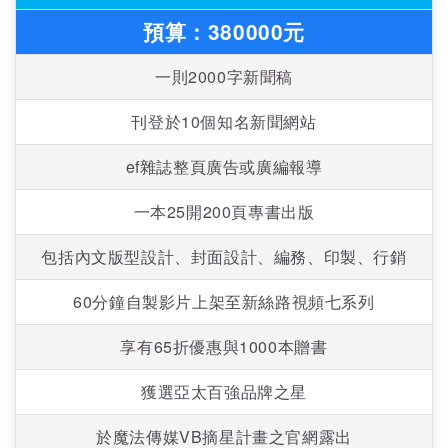
預算：380000元
一則2000字新聞稿
刊登於10個知名新聞網站
ef雜誌整頁廣告或廣編報導
一本25開200頁專書出版
包括內文版型設計、封面設計、編務、印製、行銷
60分鐘自製影片上架至新絲路視頻七系列
享有65折優惠與1000本贈書
獲選亞太百強品牌之星
於魔法傳媒VB摘星計畫之官網露出