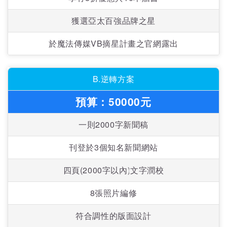
獲選亞太百強品牌之星
於魔法傳媒VB摘星計畫之官網露出
B.逆轉方案
預算：50000元
一則2000字新聞稿
刊登於3個知名新聞網站
四頁(2000字以內)文字潤校
8張照片編修
符合調性的版面設計