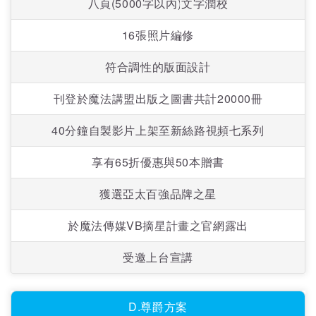
八頁(5000字以內)文字潤校
16張照片編修
符合調性的版面設計
刊登於魔法講盟出版之圖書共計20000冊
40分鐘自製影片上架至新絲路視頻七系列
享有65折優惠與50本贈書
獲選亞太百強品牌之星
於魔法傳媒VB摘星計畫之官網露出
受邀上台宣講
D.尊爵方案