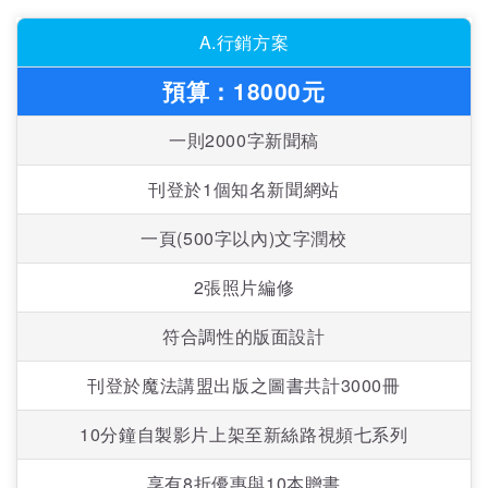
A.行銷方案
預算：18000元
一則2000字新聞稿
刊登於1個知名新聞網站
一頁(500字以內)文字潤校
2張照片編修
符合調性的版面設計
刊登於魔法講盟出版之圖書共計3000冊
10分鐘自製影片上架至新絲路視頻七系列
享有8折優惠與10本贈書