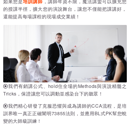
如果您是
培訓講師
，講師年資不限，魔法講盟可以擴充您
的授課半徑，擴大您的演說舞台，讓您不僅能把課講好，
還能提高每場課程的現場成交業績！
我們有銷講公式、hold住全場的Methods與演說精髓之
Tricks，保證讓您可以調動並感染台下的聽眾！
我們精心研發了克服恐懼與成為講師的CCA流程，是培
訓界唯一真正正確闡明73855法則，並應用BL式PK幫您蛻
變的大師級訓練！