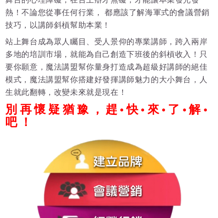
熱！不論您從事任何行業， 都應該了解海軍式的會議營銷
技巧，以講師斜槓幫助本業！
站上舞台成為眾人矚目、受人景仰的專業講師，跨入兩岸
多地的培訓市場，就能為自己創造下班後的斜槓收入！只
要你願意，魔法講盟幫你量身打造成為超級好講師的絕佳
模式，魔法講盟幫你搭建好發揮講師魅力的大小舞台，人
生就此翻轉，改變未來就是現在！
別再懷疑猶豫，趕•快•來•了•解•
吧！