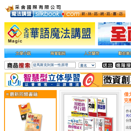
借
完
作
光
分
出