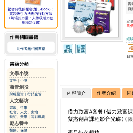
書籍
頁
祕密背後的祕密(附E-Book)：
實踐吸引力法則的行動方法
+氣場的力量：人際吸引力使
定
用秘笈(2書)
書
絕
此作者無相關書籍
目
文學小說
文學
｜
小說
商管創投
內容簡介
作者介紹
同
財經投資
｜
行銷企管
人文藝坊
宗教、哲學
社會、人文、史地
藝術、美學
｜
電影戲劇
勵志養生
醫療、保健