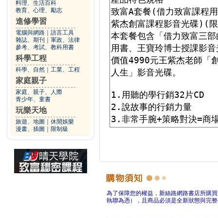
料理、生活百科
教育、心理、勵志
進修學習
電腦與網路
｜
語言工具
雜誌、期刊
｜
軍政、法律
參考、考試、教科用書
科學工程
科學、自然
｜
工業、工程
家庭親子
家庭、親子、人際
青少年、童書
玩樂天地
旅遊、地圖
｜
休閒娛樂
漫畫、插圖
｜
限制級
為了保障您的權益，新絲路網路書店所購買
執聯為憑），且商品必須是全新狀態與完整