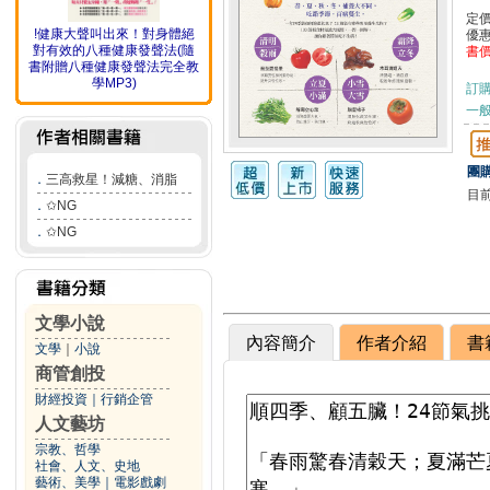
定
!健康大聲叫出來！對身體絕
優
對有效的八種健康發聲法(隨
書
書附贈八種健康發聲法完全教
學MP3)
訂
一般
團購
．
三高救星！減糖、消脂
目
．
✩NG
．
✩NG
文學小說
內容簡介
作者介紹
書
文學
｜
小說
商管創投
財經投資
｜
行銷企管
人文藝坊
宗教、哲學
社會、人文、史地
藝術、美學
｜
電影戲劇