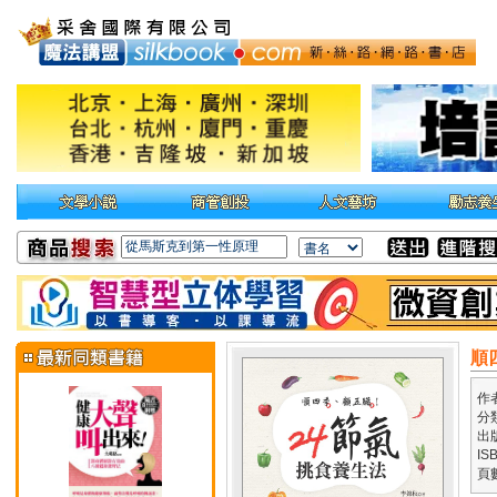
順
作
分
出
IS
頁