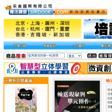
輸
作
分
出
IS
頁