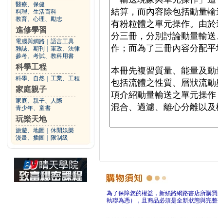
醫療、保健
料理、生活百科
教育、心理、勵志
進修學習
電腦與網路
｜
語言工具
雜誌、期刊
｜
軍政、法律
參考、考試、教科用書
科學工程
科學、自然
｜
工業、工程
家庭親子
家庭、親子、人際
青少年、童書
玩樂天地
旅遊、地圖
｜
休閒娛樂
漫畫、插圖
｜
限制級
為了保障您的權益，新絲路網路書店所購買
執聯為憑），且商品必須是全新狀態與完整