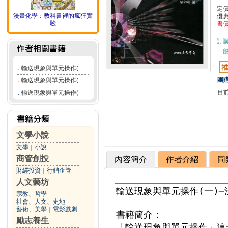
定
漫畫化學：教科書裡的瘋狂實
優
驗
書
訂
一般
．
輸送現象與單元操作(
團購
．
輸送現象與單元操作(
目
．
輸送現象與單元操作(
文學小說
文學
｜
小說
商管創投
內容簡介
作者介紹
同
財經投資
｜
行銷企管
人文藝坊
宗教、哲學
社會、人文、史地
藝術、美學
｜
電影戲劇
勵志養生