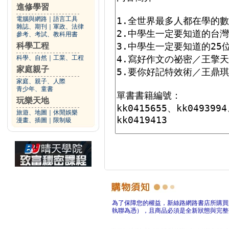
進修學習
電腦與網路
｜
語言工具
雜誌、期刊
｜
軍政、法律
參考、考試、教科用書
科學工程
科學、自然
｜
工業、工程
家庭親子
家庭、親子、人際
青少年、童書
玩樂天地
旅遊、地圖
｜
休閒娛樂
漫畫、插圖
｜
限制級
為了保障您的權益，新絲路網路書店所購買
執聯為憑），且商品必須是全新狀態與完整