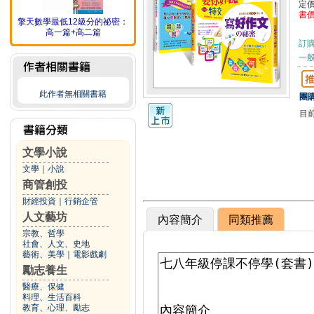
定
書
擎天數學最低12級分的祕密：
高一篇+高二篇
訂
一般
此作者無相關書籍
團購
目
文學小說
文學
｜
小說
商管創投
財經投資
｜
行銷企管
人文藝坊
內容簡介
同類推薦
宗教、哲學
社會、人文、史地
藝術、美學
｜
電影戲劇
勵志養生
醫療、保健
料理、生活百科
教育、心理、勵志