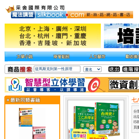
七
分
出
IS
頁