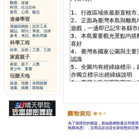
醫療、保健
料理、生活百科
教育、心理、勵志
進修學習
電腦與網路
｜
語言工具
雜誌、期刊
｜
軍政、法律
參考、考試、教科用書
科學工程
科學、自然
｜
工業、工程
家庭親子
家庭、親子、人際
青少年、童書
玩樂天地
旅遊、地圖
｜
休閒娛樂
漫畫、插圖
｜
限制級
為了保障您的權益，新絲路網路書店所購買
執聯為憑），且商品必須是全新狀態與完整