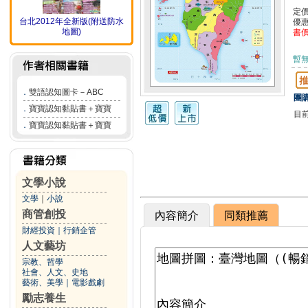
定
台北2012年全新版(附送防水
優
地圖)
書
暫
．
雙語認知圖卡－ABC
團購
．
寶寶認知黏貼書＋寶寶
目
．
寶寶認知黏貼書＋寶寶
文學小說
文學
｜
小說
商管創投
內容簡介
同類推薦
財經投資
｜
行銷企管
人文藝坊
宗教、哲學
社會、人文、史地
藝術、美學
｜
電影戲劇
勵志養生