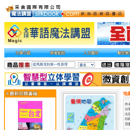
地
作
分
出
IS
頁