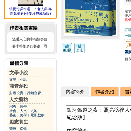
頁
張愛玲譯作選二：老人與海‧
定
鹿苑長春(張愛玲典藏新版)
優
書
訂
一般
．
溫暖人心的幸福協奏曲
．
要求特別多的餐廳：尋
團購
目
文學小說
文學
｜
小說
商管創投
內容簡介
作者介紹
書
財經投資
｜
行銷企管
人文藝坊
宗教、哲學
社會、人文、史地
藝術、美學
｜
電影戲劇
勵志養生
醫療、保健