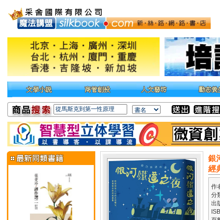
銀
經
作
分
出
IS