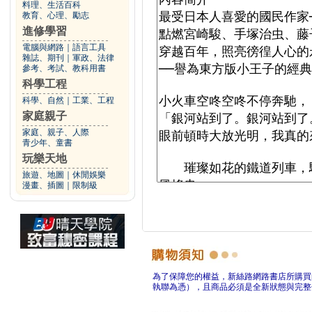
料理、生活百科
教育、心理、勵志
進修學習
電腦與網路
｜
語言工具
雜誌、期刊
｜
軍政、法律
參考、考試、教科用書
科學工程
科學、自然
｜
工業、工程
家庭親子
家庭、親子、人際
青少年、童書
玩樂天地
旅遊、地圖
｜
休閒娛樂
漫畫、插圖
｜
限制級
為了保障您的權益，新絲路網路書店所購買
執聯為憑），且商品必須是全新狀態與完整