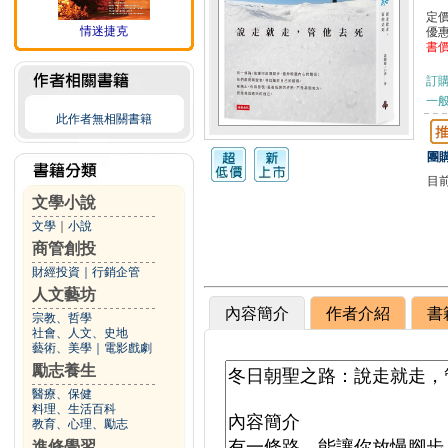
定
情迷捷克
優
書
訂
一般
此作者無相關書籍
團購
目
文學小說
文學
｜
小說
商管創投
財經投資
｜
行銷企管
人文藝坊
內容簡介
作者介紹
書
宗教、哲學
社會、人文、史地
藝術、美學
｜
電影戲劇
勵志養生
醫療、保健
料理、生活百科
教育、心理、勵志
進修學習