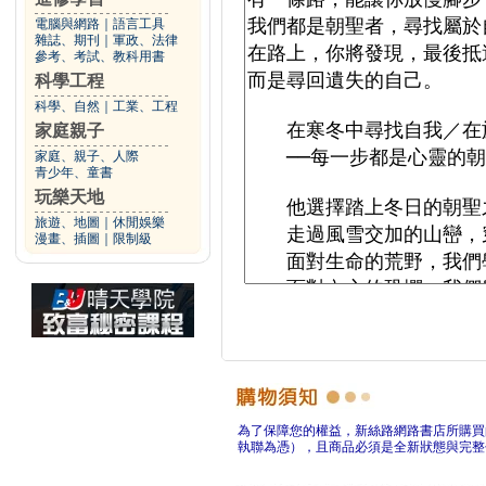
電腦與網路
｜
語言工具
雜誌、期刊
｜
軍政、法律
參考、考試、教科用書
科學工程
科學、自然
｜
工業、工程
家庭親子
家庭、親子、人際
青少年、童書
玩樂天地
旅遊、地圖
｜
休閒娛樂
漫畫、插圖
｜
限制級
為了保障您的權益，新絲路網路書店所購買
執聯為憑），且商品必須是全新狀態與完整