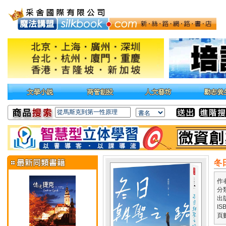
冬
作
分
出
IS
頁