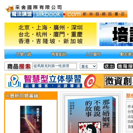
那
作
分
出
IS
頁