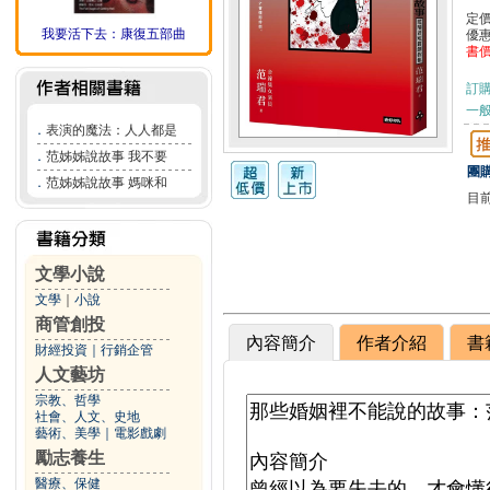
定
我要活下去：康復五部曲
優
書
訂
一般
．
表演的魔法：人人都是
．
范姊姊說故事 我不要
團購
．
范姊姊說故事 媽咪和
目
文學小說
文學
｜
小說
商管創投
內容簡介
作者介紹
書
財經投資
｜
行銷企管
人文藝坊
宗教、哲學
社會、人文、史地
藝術、美學
｜
電影戲劇
勵志養生
醫療、保健