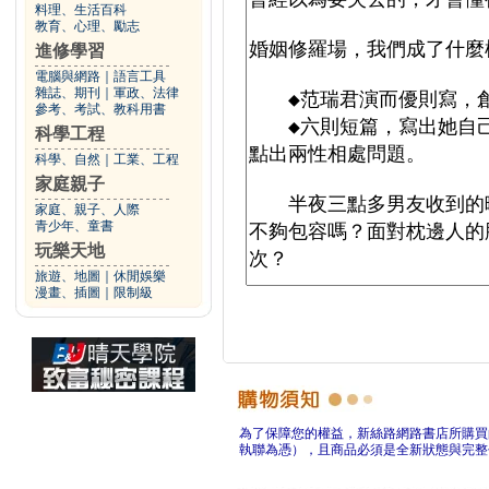
料理、生活百科
教育、心理、勵志
進修學習
電腦與網路
｜
語言工具
雜誌、期刊
｜
軍政、法律
參考、考試、教科用書
科學工程
科學、自然
｜
工業、工程
家庭親子
家庭、親子、人際
青少年、童書
玩樂天地
旅遊、地圖
｜
休閒娛樂
漫畫、插圖
｜
限制級
為了保障您的權益，新絲路網路書店所購買
執聯為憑），且商品必須是全新狀態與完整