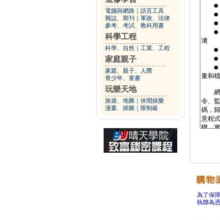
電腦與網路
｜
語言工具
雜誌、期刊
｜
軍政、法律
參考、考試、教科用書
科學工程
科學、自然
｜
工業、工程
家庭親子
家庭、親子、人際
青少年、童書
玩樂天地
旅遊、地圖
｜
休閒娛樂
漫畫、插圖
｜
限制級
為了保
執聯為憑