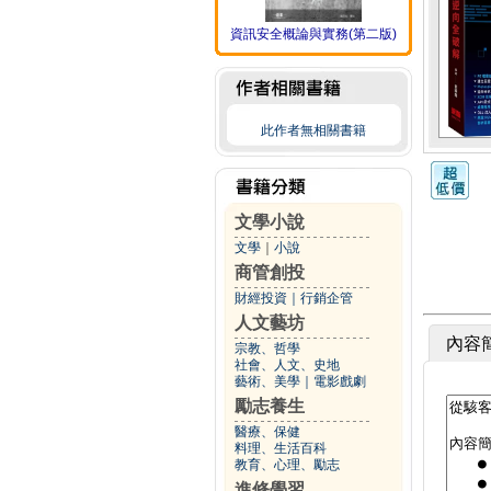
資訊安全概論與實務(第二版)
此作者無相關書籍
文學小說
文學
｜
小說
商管創投
財經投資
｜
行銷企管
人文藝坊
內容
宗教、哲學
社會、人文、史地
藝術、美學
｜
電影戲劇
勵志養生
醫療、保健
料理、生活百科
教育、心理、勵志
進修學習