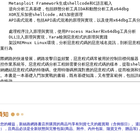
障您的權益，新絲路網路書店所購買的商品均享有到貨七天的鑑賞期（含例假日）。退
），且商品必須是全新狀態與完整包裝(商品、附件、內外包裝、隨貨文件、贈品等)