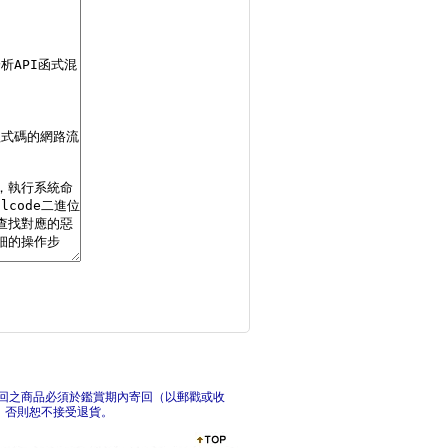
智慧化持續安全｜AI
資訊
Graylog整合應
雲端
回之商品必須於鑑賞期內寄回（以郵戳或收
，否則恕不接受退貨。