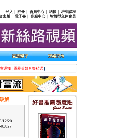
登入
｜
註冊
｜
會員中心
｜
結帳
｜
培訓課程
資出版
｜
電子書
｜
客服中心
｜
智慧型立体會員
惠通知
|
霹靂英雄音樂精選
|
破解
12/20
81827