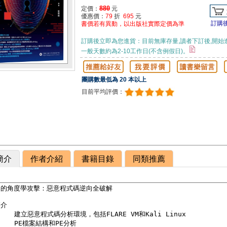
880
定價：
元
優惠價：
79
折
695
元
訂購
書價若有異動，以出版社實際定價為準
訂購後立即為您進貨：目前無庫存量,讀者下訂後,開始
一般天數約為2-10工作日(不含例假日)。
團購數最低為 20 本以上
目前平均評價：
簡介
作者介紹
書籍目錄
同類推薦