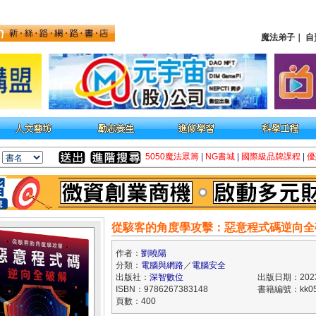
魔法弟子
｜
自
5050魔法眾籌
|
NG書城
|
國際級品牌課程
|
優
從駭客的角度學攻擊：惡意程式碼逆向全
作者：
劉曉陽
分類：
電腦與網路
／
電腦安全
出版社：
深智數位
出版日期：2023/
ISBN：9786267383148
書籍編號：kk05
頁數：400