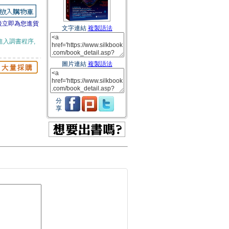
後立即為您進貨
文字連結
複製語法
進入調書程序,
圖片連結
複製語法
分
享