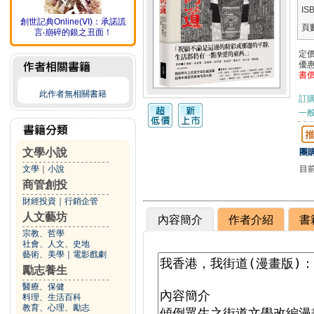
IS
創世記典Online(ⅤI)：承諾謊
頁
言‧崩碎的銀之丑面！
定
優
書
此作者無相關書籍
訂
一般
文學小說
團購
目
文學
｜
小說
商管創投
財經投資
｜
行銷企管
人文藝坊
內容簡介
作者介紹
書
宗教、哲學
社會、人文、史地
藝術、美學
｜
電影戲劇
勵志養生
醫療、保健
料理、生活百科
教育、心理、勵志