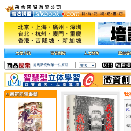
我
作
邦,
分
出