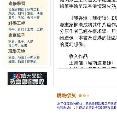
進修學習
電腦與網路
｜
語言工具
雜誌、期刊
｜
軍政、法律
參考、考試、教科用書
科學工程
科學、自然
｜
工業、工程
家庭親子
家庭、親子、人際
青少年、童書
玩樂天地
旅遊、地圖
｜
休閒娛樂
漫畫、插圖
｜
限制級
為了保障您的權益，新絲路網路書店所購買
執聯為憑），且商品必須是全新狀態與完整