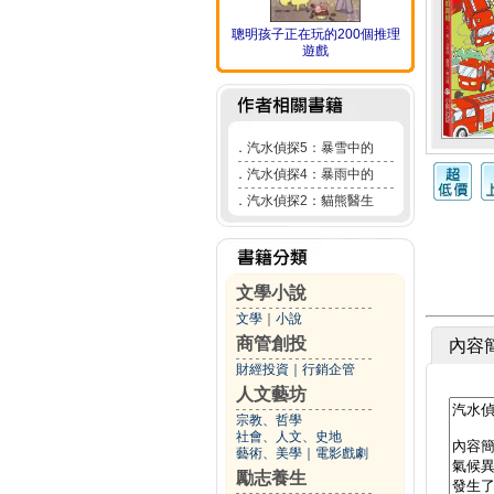
聰明孩子正在玩的200個推理
遊戲
．
汽水偵探5：暴雪中的
．
汽水偵探4：暴雨中的
．
汽水偵探2：貓熊醫生
文學小說
文學
｜
小說
商管創投
內容
財經投資
｜
行銷企管
人文藝坊
宗教、哲學
社會、人文、史地
藝術、美學
｜
電影戲劇
勵志養生