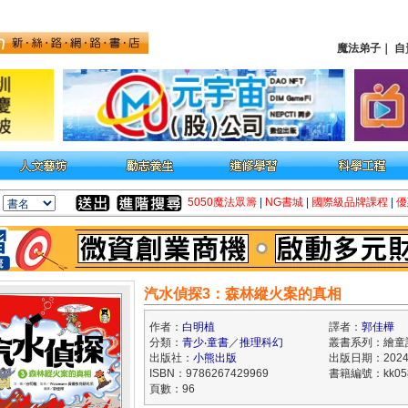
魔法弟子
｜
自
5050魔法眾籌
|
NG書城
|
國際級品牌課程
|
優
汽水偵探3：森林縱火案的真相
作者：
白明植
譯者：
郭佳樺
分類：
青少‧童書
／
推理科幻
叢書系列：繪童
出版社：
小熊出版
出版日期：2024/
ISBN：9786267429969
書籍編號：kk058
頁數：96