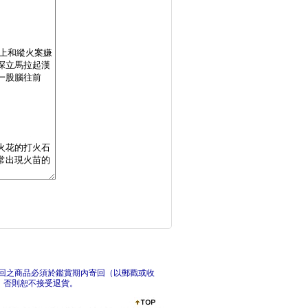
千年修煉龍(3)：樂
宇宙有一顆?柔的心：
巴
回之商品必須於鑑賞期內寄回（以郵戳或收
，否則恕不接受退貨。