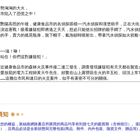
障您的權益，新絲路網路書店所購買的商品均享有到貨七天的鑑賞期（含例假日）。退
），且商品必須是全新狀態與完整包裝(商品、附件、內外包裝、隨貨文件、贈品等)