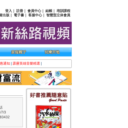
登入
｜
註冊
｜
會員中心
｜
結帳
｜
培訓課程
資出版
｜
電子書
｜
客服中心
｜
智慧型立体會員
惠通知
|
霹靂英雄音樂精選
|
話
7/3
3432