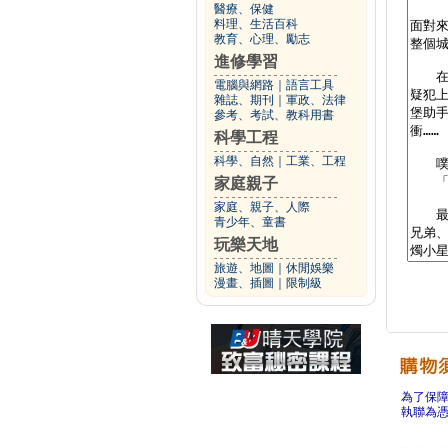
醫療、保健
料理、生活百科
教育、心理、勵志
進修學習
電腦與網路
｜
語言工具
雜誌、期刊
｜
軍政、法律
參考、考試、教科用書
科學工程
科學、自然
｜
工業、工程
家庭親子
家庭、親子、人際
青少年、童書
玩樂天地
旅遊、地圖
｜
休閒娛樂
漫畫、插圖
｜
限制級
為了保
執聯為憑