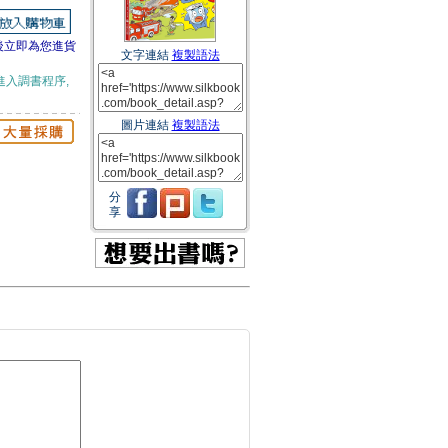
後立即為您進貨
文字連結
複製語法
進入調書程序,
圖片連結
複製語法
分
享