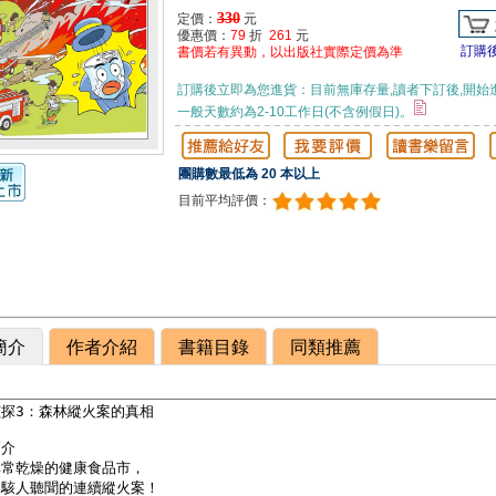
330
定價：
元
優惠價：
79
折
261
元
訂購
書價若有異動，以出版社實際定價為準
訂購後立即為您進貨：目前無庫存量,讀者下訂後,開始
一般天數約為2-10工作日(不含例假日)。
團購數最低為 20 本以上
目前平均評價：
簡介
作者介紹
書籍目錄
同類推薦