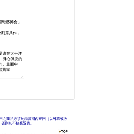
抄寫中英韓3語，召喚
有一
寫作新一課：用全新思
最強
回之商品必須於鑑賞期內寄回（以郵戳或收
，否則恕不接受退貨。