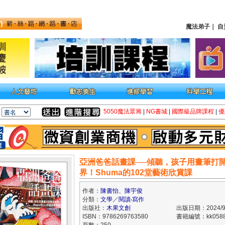
魔法弟子
｜
自
5050魔法眾籌
|
NG書城
|
國際級品牌課程
|
優
亞洲爸爸話畫課──傾聽，孩子用畫筆打
界！Shuma的102堂藝術欣賞課
作者：
陳書怡、陳宇俊
分類：
文學
／
閱讀‧寫作
出版社：
木果文創
出版日期：2024/9
ISBN：9786269763580
書籍編號：kk0588