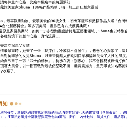
障您的權益，新絲路網路書店所購買的商品均享有到貨七天的鑑賞期（含例假日）。退
），且商品必須是全新狀態與完整包裝(商品、附件、內外包裝、隨貨文件、贈品等)