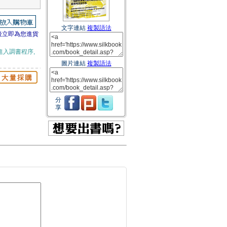
文字連結
複製語法
後立即為您進貨
進入調書程序,
圖片連結
複製語法
分
享