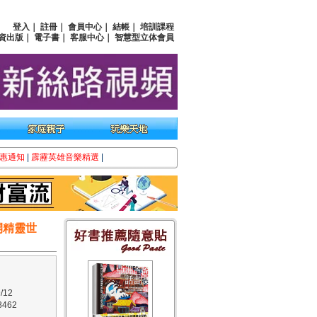
登入
｜
註冊
｜
會員中心
｜
結帳
｜
培訓課程
資出版
｜
電子書
｜
客服中心
｜
智慧型立体會員
惠通知
|
霹靂英雄音樂精選
|
開精靈世
/12
462