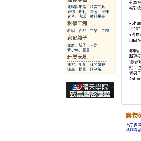
電腦與網路
｜
語言工具
雜誌、期刊
｜
軍政、法律
參考、考試、教科用書
科學工程
科學、自然
｜
工業、工程
家庭親子
家庭、親子、人際
青少年、童書
玩樂天地
旅遊、地圖
｜
休閒娛樂
漫畫、插圖
｜
限制級
為了保
執聯為憑