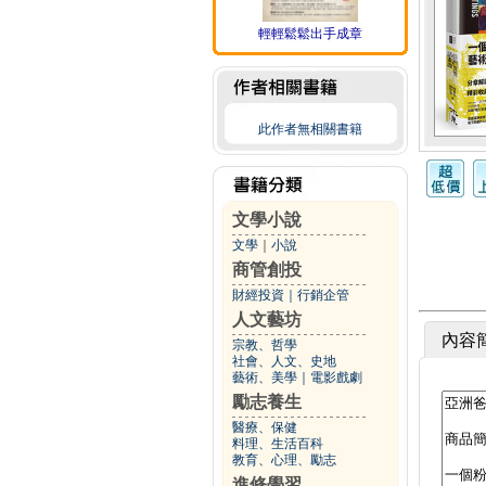
輕輕鬆鬆出手成章
此作者無相關書籍
文學小說
文學
｜
小說
商管創投
財經投資
｜
行銷企管
人文藝坊
內容
宗教、哲學
社會、人文、史地
藝術、美學
｜
電影戲劇
勵志養生
醫療、保健
料理、生活百科
教育、心理、勵志
進修學習