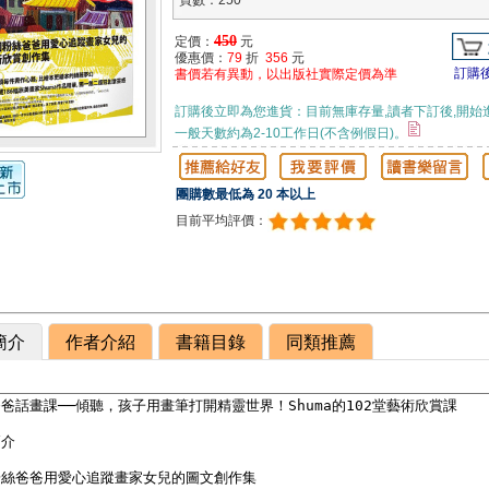
頁數：250
450
定價：
元
優惠價：
79
折
356
元
訂購
書價若有異動，以出版社實際定價為準
訂購後立即為您進貨：目前無庫存量,讀者下訂後,開始
一般天數約為2-10工作日(不含例假日)。
團購數最低為 20 本以上
目前平均評價：
簡介
作者介紹
書籍目錄
同類推薦