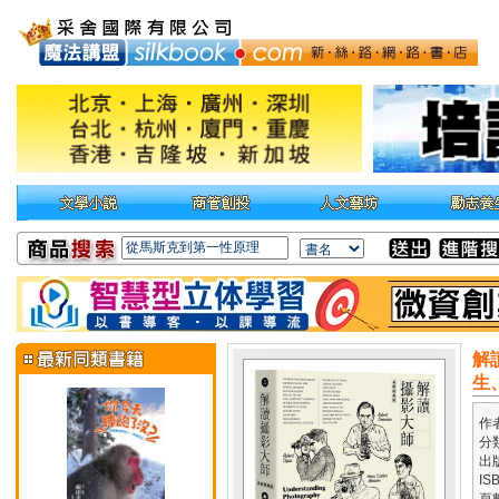
解
生
作
分
出
IS