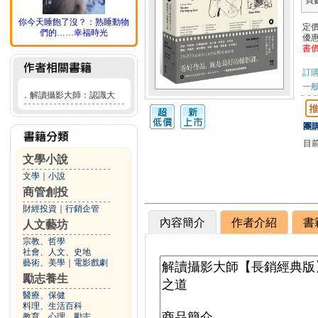
頁
你今天睡飽了沒？：熟睡動物
定
們的……幸福時光
優
書
訂
一般
．
解讀攝影大師：認識大
團購
目
文學小說
文學
｜
小說
商管創投
財經投資
｜
行銷企管
內容簡介
作者介紹
書
人文藝坊
宗教、哲學
社會、人文、史地
藝術、美學
｜
電影戲劇
勵志養生
醫療、保健
料理、生活百科
教育、心理、勵志