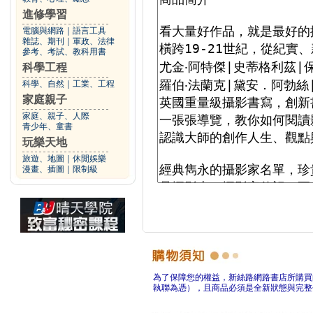
進修學習
電腦與網路
｜
語言工具
雜誌、期刊
｜
軍政、法律
參考、考試、教科用書
科學工程
科學、自然
｜
工業、工程
家庭親子
家庭、親子、人際
青少年、童書
玩樂天地
旅遊、地圖
｜
休閒娛樂
漫畫、插圖
｜
限制級
為了保障您的權益，新絲路網路書店所購買
執聯為憑），且商品必須是全新狀態與完整