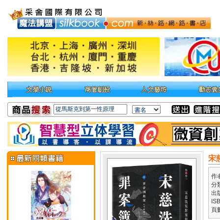
宋
作
分
出
IS
頁