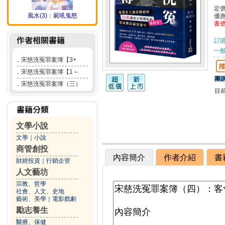
定
風水(3)：屍吼鬼怒
優
書
訂
一般
．
宋慈洗冤罪案簿【3+
．
宋慈洗冤罪案簿【1～
團購
．
宋慈洗冤罪案簿（三）
目
文學小說
文學
｜
小說
商管創投
內容簡介
作者介紹
書
財經投資
｜
行銷企管
人文藝坊
宗教、哲學
社會、人文、史地
藝術、美學
｜
電影戲劇
勵志養生
醫療、保健