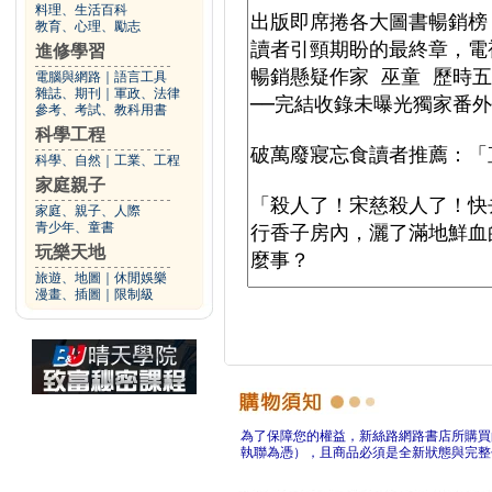
料理、生活百科
教育、心理、勵志
進修學習
電腦與網路
｜
語言工具
雜誌、期刊
｜
軍政、法律
參考、考試、教科用書
科學工程
科學、自然
｜
工業、工程
家庭親子
家庭、親子、人際
青少年、童書
玩樂天地
旅遊、地圖
｜
休閒娛樂
漫畫、插圖
｜
限制級
為了保障您的權益，新絲路網路書店所購買
執聯為憑），且商品必須是全新狀態與完整