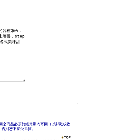
法國料理圖鑑：名廚拆
金牌
高蛋白低碳水減重料理
東京
回之商品必須於鑑賞期內寄回（以郵戳或收
，否則恕不接受退貨。