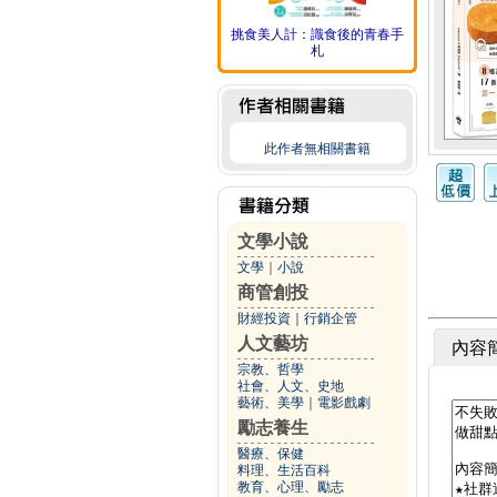
挑食美人計：識食後的青春手
札
此作者無相關書籍
文學小說
文學
｜
小說
商管創投
財經投資
｜
行銷企管
人文藝坊
內容
宗教、哲學
社會、人文、史地
藝術、美學
｜
電影戲劇
勵志養生
醫療、保健
料理、生活百科
教育、心理、勵志