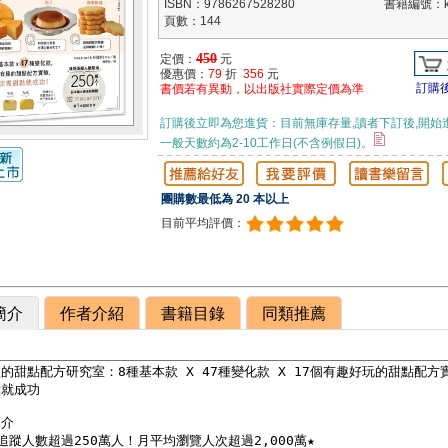
ISBN：9786267528280
書籍編號：kk
頁數：144
450
定價：
元
優惠價：
79
折
356
元
訂購
書價若有異動，以出版社實際定價為準
訂購後立即為您進貨：目前無庫存量,讀者下訂後,開始
一般天數約為2-10工作日(不含例假日)。
團購數最低為 20 本以上
目前平均評價：
簡介
作者介紹
書籍目錄
同類推薦