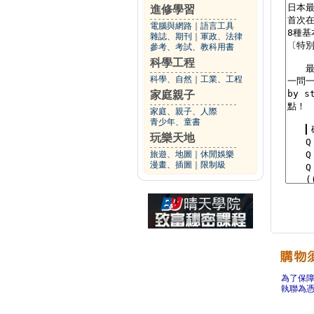
進修學習
電腦與網路
｜
語言工具
雜誌、期刊
｜
軍政、法律
參考、考試、教科用書
科學工程
科學、自然
｜
工業、工程
家庭親子
家庭、親子、人際
青少年、童書
玩樂天地
旅遊、地圖
｜
休閒娛樂
漫畫、插圖
｜
限制級
為了保
執聯為憑