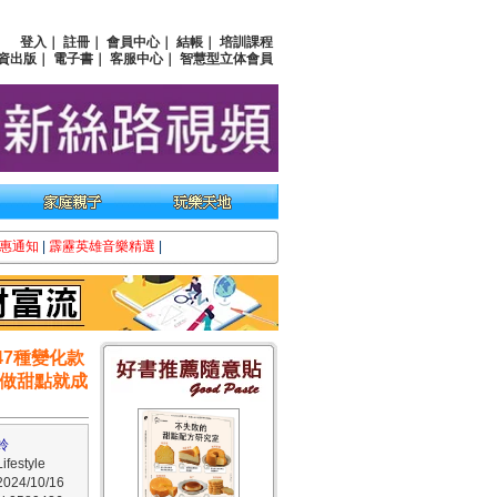
登入
｜
註冊
｜
會員中心
｜
結帳
｜
培訓課程
資出版
｜
電子書
｜
客服中心
｜
智慧型立体會員
惠通知
|
霹靂英雄音樂精選
|
47種變化款
次做甜點就成
鈴
estyle
24/10/16