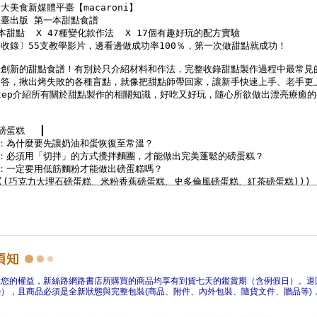
障您的權益，新絲路網路書店所購買的商品均享有到貨七天的鑑賞期（含例假日）。退
），且商品必須是全新狀態與完整包裝(商品、附件、內外包裝、隨貨文件、贈品等)