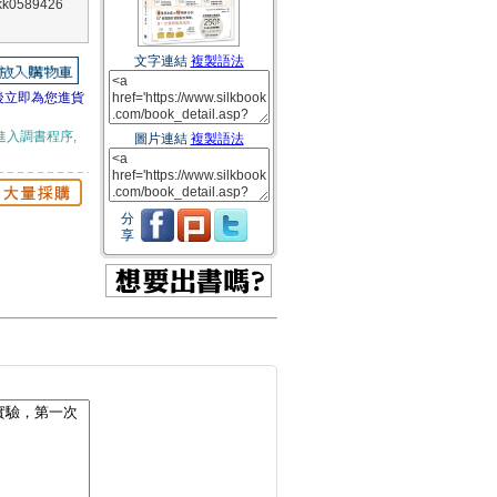
0589426
文字連結
複製語法
後立即為您進貨
進入調書程序,
圖片連結
複製語法
分
享