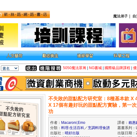
魔法弟子
｜
自
5050魔法眾籌
|
NG書城
|
國際級品牌課程
|
優
不失敗的甜點配方研究室：8種基本款 X 
X 17個有趣好玩的甜點配方實驗，第一
功
作者：
Macaroni;Emo
譯者：
賴惠
分類：
料理‧生活百科
／
烹調料理食譜
叢書系列：Lif
出版社：
晴好出版
出版日期：20