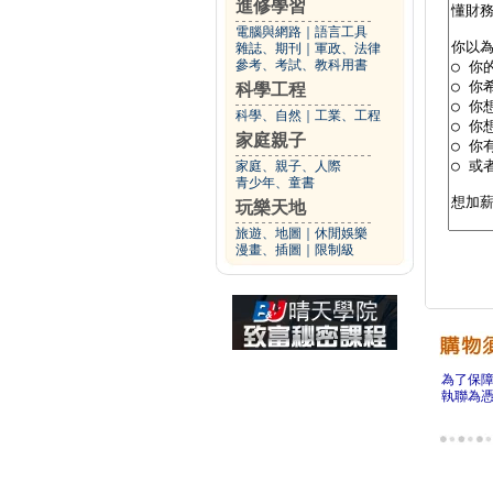
進修學習
電腦與網路
｜
語言工具
雜誌、期刊
｜
軍政、法律
參考、考試、教科用書
科學工程
科學、自然
｜
工業、工程
家庭親子
家庭、親子、人際
青少年、童書
玩樂天地
旅遊、地圖
｜
休閒娛樂
漫畫、插圖
｜
限制級
為了保
執聯為憑