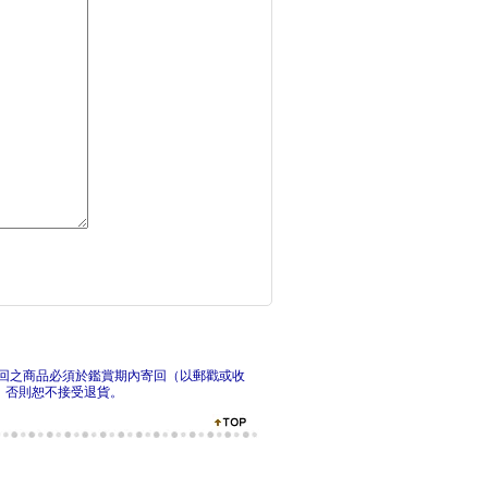
看漫畫學會計與財務管
漫
Managerial
回之商品必須於鑑賞期內寄回（以郵戳或收
，否則恕不接受退貨。