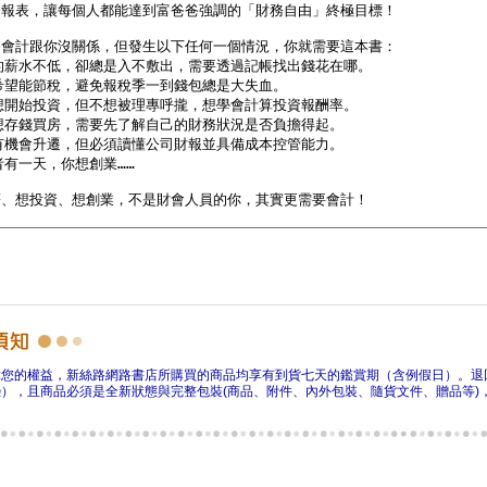
障您的權益，新絲路網路書店所購買的商品均享有到貨七天的鑑賞期（含例假日）。退
），且商品必須是全新狀態與完整包裝(商品、附件、內外包裝、隨貨文件、贈品等)