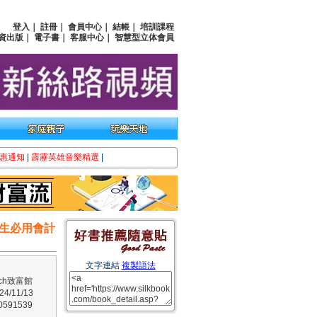
登入
｜
註冊
｜
會員中心
｜
結帳
｜
培訓課程
資出版
｜
電子書
｜
客服中心
｜
智慧型立体會員
惠通知
|
霹靂英雄音樂精選
|
生必用會計
文字連結
複製語法
ch致富館
/11/13
591539