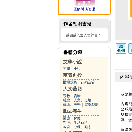
圖解財務管理
．
越讀越入迷的會計書：
文學小說
文學
｜
小說
商管創投
內容
財經投資
｜
行銷企管
人文藝坊
宗教、哲學
社會、人文、史地
藝術、美學
｜
電影戲劇
勵志養生
醫療、保健
料理、生活百科
教育、心理、勵志