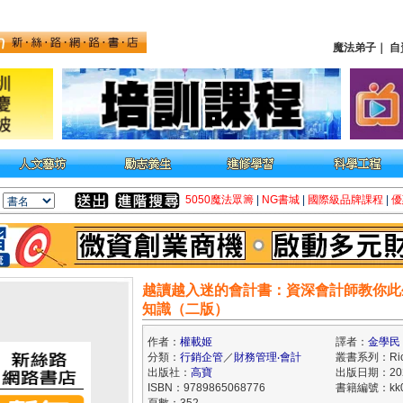
魔法弟子
｜
自
5050魔法眾籌
|
NG書城
|
國際級品牌課程
|
優
越讀越入迷的會計書：資深會計師教你此
知識（二版）
作者：
權載姬
譯者：
金學民
分類：
行銷企管
／
財務管理‧會計
叢書系列：Ri
出版社：
高寶
出版日期：2024
ISBN：9789865068776
書籍編號：kk0