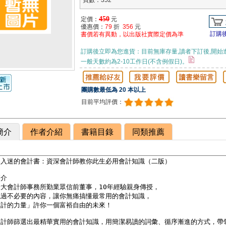
頁數：352
450
定價：
元
優惠價：
79
折
356
元
訂購
書價若有異動，以出版社實際定價為準
訂購後立即為您進貨：目前無庫存量,讀者下訂後,開始
一般天數約為2-10工作日(不含例假日)。
團購數最低為 20 本以上
目前平均評價：
簡介
作者介紹
書籍目錄
同類推薦